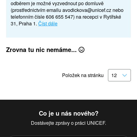
odběrem je možné vyzvednout po domluvě
(prostřednictvím emailu avodickova@unicef.cz nebo
telefonním čísle 606 655 547) na recepci v Rytířské
31, Praha 1.
Číst dále
Zrovna tu nic nemáme...
Položek na stránku
Co je u nás nového?
Dostávejte zprávy o práci UNICEF.