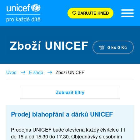
DARUJTE HNED
Zboží UNICEF
0
ks
0
Kč
Úvod
E-shop
Zboží UNICEF
Zobrazit filtry
Prodej blahopřání a dárků UNICEF
Prodejna UNICEF bude otevřena každý čtvrtek o 11
do 15 a od 15.30 do 17.30. Objednávky s osobním