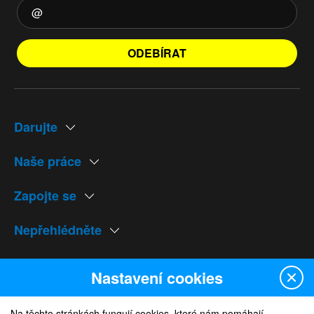
ODEBÍRAT
Darujte
Naše práce
Zapojte se
Nepřehlédněte
Naše weby
Nastavení cookies
Na těchto stránkách fungují cookies, které nám pomáhají