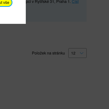
5 547) na recepci v Rytířské 31, Praha 1.
Číst
ut vše
Položek na stránku