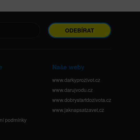
ODEBÍRAT
e
Naše weby
www.darkyprozivot.cz
www.darujvodu.cz
www.dobrystartdozivota.cz
www.jaknapsatzavet.cz
bní podmínky