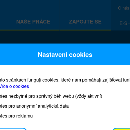
O nás
NAŠE PRÁCE
ZAPOJTE SE
E-S
CEF
Nastavení cookies
to stránkách fungují cookies, které nám pomáhají zajišťovat fu
Více o cookies
es nezbytné pro správný běh webu (vždy aktivní)
Prodej blahopřání a dárků UNI
ies pro anonymní analytická data
ies pro reklamu
Prodejna UNICEF bude otevřena každý čtvrtek o 11
osobním odběrem je možné vyzvednout po domluvě 