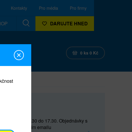
Kontakty
Pro média
Pro firmy
HOP
DARUJTE HNED
0
ks
0
Kč
nkčnost
CEF
 do 15 a od 15.30 do 17.30. Objednávky s
(prostřednictvím emailu