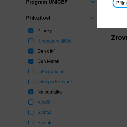
Program UNICEF
Přijm
Příležitost
Z lásky
Zrov
K narození dítěte
Den dětí
Den Matek
Jako gratulaci
Jako poděkování
Na památku
Výročí
Svatba
Svátek