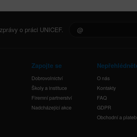
 zprávy o práci UNICEF.
Zapojte se
Nepřehlédnět
Dobrovolnictví
O nás
Školy a instituce
Kontakty
Firemní partnerství
FAQ
Nadcházející akce
GDPR
Obchodní a plate