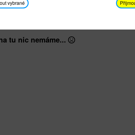
avodickova@unicef.cz nebo telefonním čísle 606 65
out vybrané
Přijmo
dále
na tu nic nemáme...