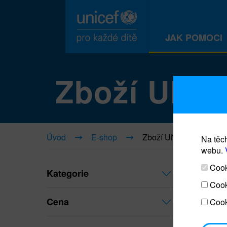
JAK POMOCI
Zboží UNI
Úvod
E-shop
Zboží UNICEF
Na těch
webu.
Cooki
Kategorie
Cook
Cena
Cook