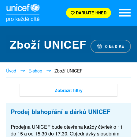
DARUJTE HNED
Zboží UNICEF
0
ks
0
Kč
Úvod
E-shop
Zboží UNICEF
Zobrazit filtry
Prodej blahopřání a dárků UNICEF
Prodejna UNICEF bude otevřena každý čtvrtek o 11
do 15 a od 15.30 do 17.30. Objednávky s osobním