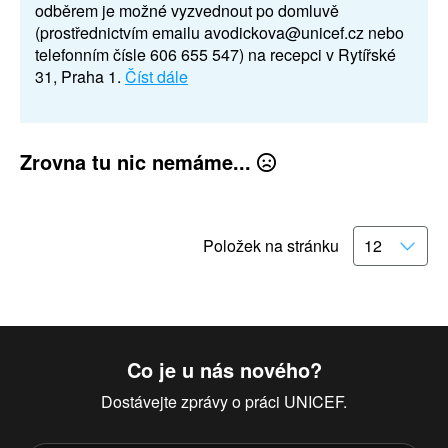
odběrem je možné vyzvednout po domluvě
(prostřednictvím emailu avodickova@unicef.cz nebo
telefonním čísle 606 655 547) na recepci v Rytířské
31, Praha 1.
Číst dále
Zrovna tu nic nemáme...
Položek na stránku
Co je u nás nového?
Dostávejte zprávy o práci UNICEF.