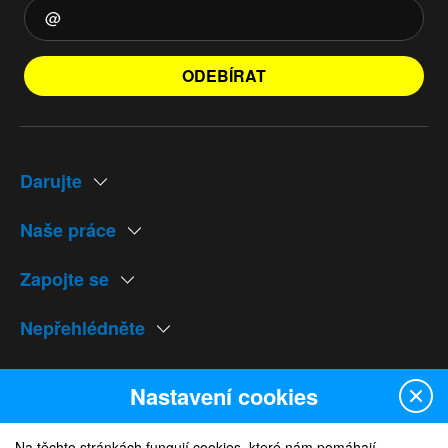
ODEBÍRAT
Darujte
Naše práce
Zapojte se
Nepřehlédněte
Naše weby
Nastavení cookies
Na těchto stránkách fungují cookies, které nám pomáhají