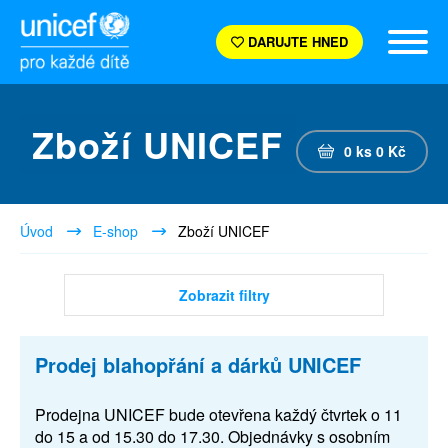
DARUJTE HNED
Zboží UNICEF
0
ks
0
Kč
Úvod
E-shop
Zboží UNICEF
Zobrazit filtry
Prodej blahopřání a dárků UNICEF
Prodejna UNICEF bude otevřena každý čtvrtek o 11
do 15 a od 15.30 do 17.30. Objednávky s osobním