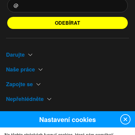
ODEBÍRAT
Darujte
Naše práce
Zapojte se
Nepřehlédněte
Naše weby
Nastavení cookies
Na těchto stránkách fungují cookies, které nám pomáhají