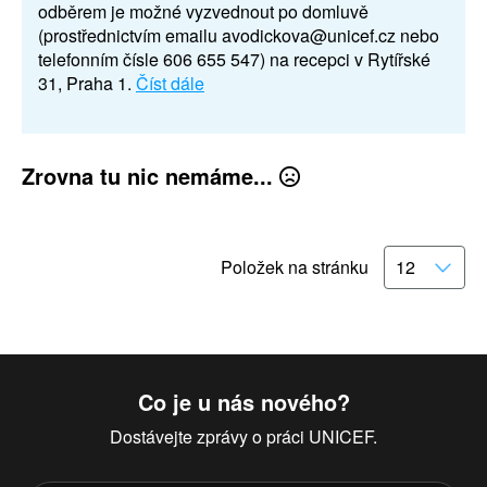
odběrem je možné vyzvednout po domluvě
(prostřednictvím emailu avodickova@unicef.cz nebo
telefonním čísle 606 655 547) na recepci v Rytířské
31, Praha 1.
Číst dále
Zrovna tu nic nemáme...
Položek na stránku
Co je u nás nového?
Dostávejte zprávy o práci UNICEF.