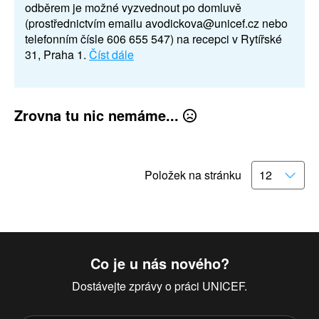
odběrem je možné vyzvednout po domluvě
(prostřednictvím emailu avodickova@unicef.cz nebo
telefonním čísle 606 655 547) na recepci v Rytířské
31, Praha 1.
Číst dále
Zrovna tu nic nemáme...
Položek na stránku
Co je u nás nového?
Dostávejte zprávy o práci UNICEF.