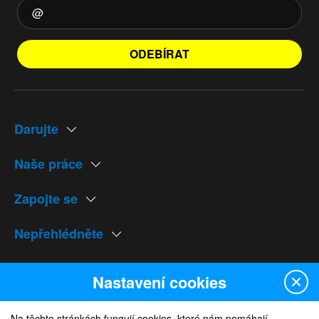
ODEBÍRAT
Darujte
Naše práce
Zapojte se
Nepřehlédněte
Naše weby
Nastavení cookies
Na těchto stránkách fungují cookies, které nám pomáhají