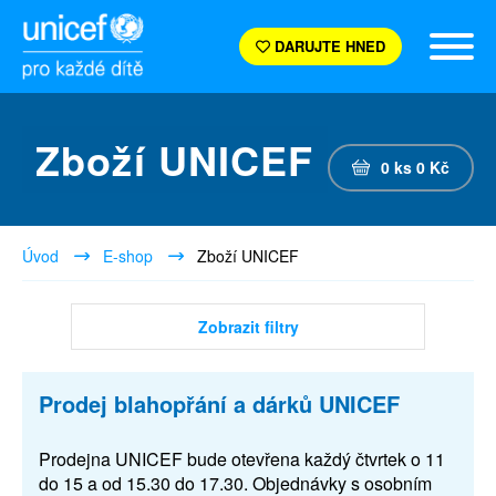
DARUJTE HNED
Zboží UNICEF
0
ks
0
Kč
Úvod
E-shop
Zboží UNICEF
Zobrazit filtry
Prodej blahopřání a dárků UNICEF
Prodejna UNICEF bude otevřena každý čtvrtek o 11
do 15 a od 15.30 do 17.30. Objednávky s osobním