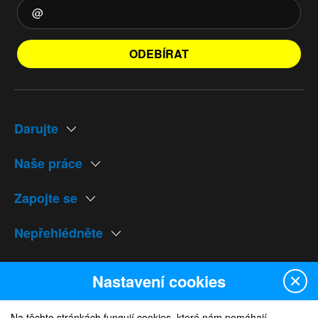
ODEBÍRAT
Darujte
Naše práce
Zapojte se
Nepřehlédněte
Naše weby
Nastavení cookies
Na těchto stránkách fungují cookies, které nám pomáhají