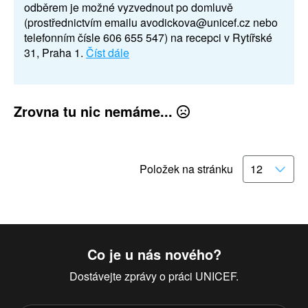
odběrem je možné vyzvednout po domluvě
(prostřednictvím emailu avodickova@unicef.cz nebo
telefonním čísle 606 655 547) na recepci v Rytířské
31, Praha 1.
Číst dále
Zrovna tu nic nemáme...
Položek na stránku
Co je u nás nového?
Dostávejte zprávy o práci UNICEF.