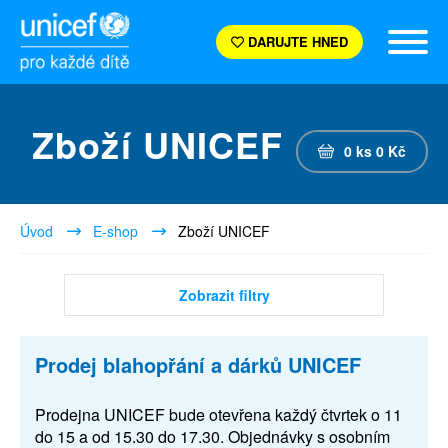
DARUJTE HNED
Zboží UNICEF
0
ks
0
Kč
Úvod
E-shop
Zboží UNICEF
Zobrazit filtry
Prodej blahopřání a dárků UNICEF
Prodejna UNICEF bude otevřena každý čtvrtek o 11
do 15 a od 15.30 do 17.30. Objednávky s osobním