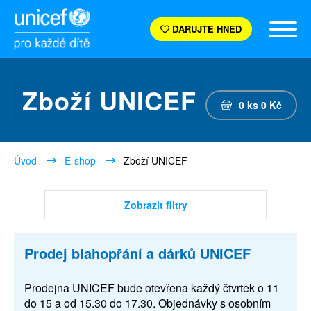
DARUJTE HNED
Zboží UNICEF
0
ks
0
Kč
Úvod
E-shop
Zboží UNICEF
Zobrazit filtry
Prodej blahopřání a dárků UNICEF
Prodejna UNICEF bude otevřena každý čtvrtek o 11
do 15 a od 15.30 do 17.30. Objednávky s osobním