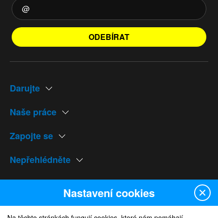
ODEBÍRAT
Darujte
Naše práce
Zapojte se
Nepřehlédněte
Naše weby
Nastavení cookies
Na těchto stránkách fungují cookies, které nám pomáhají