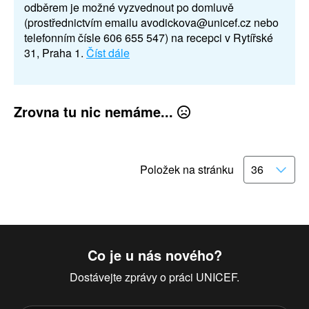
odběrem je možné vyzvednout po domluvě
(prostřednictvím emailu avodickova@unicef.cz nebo
telefonním čísle 606 655 547) na recepci v Rytířské
31, Praha 1.
Číst dále
Zrovna tu nic nemáme...
Položek na stránku
Co je u nás nového?
Dostávejte zprávy o práci UNICEF.