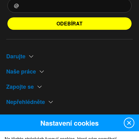
ODEBÍRAT
Darujte
Naše práce
Zapojte se
Nepřehlédněte
Naše weby
Nastavení cookies
Na těchto stránkách fungují cookies, které nám pomáhají