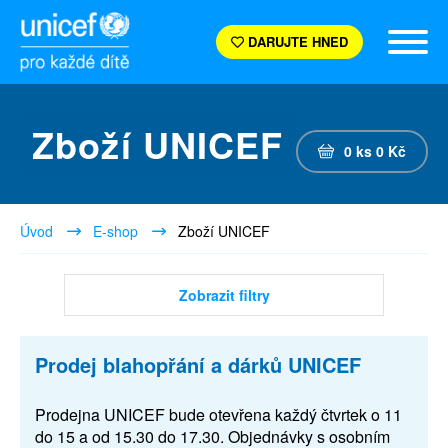
DARUJTE HNED
Zboží UNICEF
0
ks
0
Kč
Úvod
E-shop
Zboží UNICEF
Zobrazit filtry
Prodej blahopřání a dárků UNICEF
Prodejna UNICEF bude otevřena každý čtvrtek o 11
do 15 a od 15.30 do 17.30. Objednávky s osobním