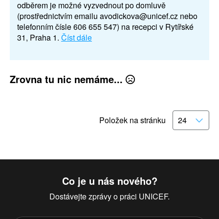
odběrem je možné vyzvednout po domluvě
(prostřednictvím emailu avodickova@unicef.cz nebo
telefonním čísle 606 655 547) na recepci v Rytířské
31, Praha 1.
Číst dále
Zrovna tu nic nemáme...
Položek na stránku
Co je u nás nového?
Dostávejte zprávy o práci UNICEF.