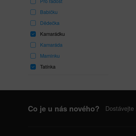
Pro radost
Babičku
Dědečka
Kamarádku
Kamaráda
Maminku
Tatínka
Co je u nás nového?
Dostávejte