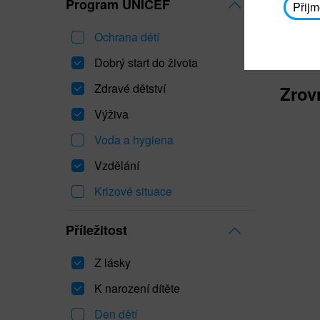
Program UNICEF
Přijm
Ochrana dětí
Dobrý start do života
Zdravé dětství
Zrov
Výživa
Voda a hygiena
Vzdělání
Krizové situace
Příležitost
Z lásky
K narození dítěte
Den dětí