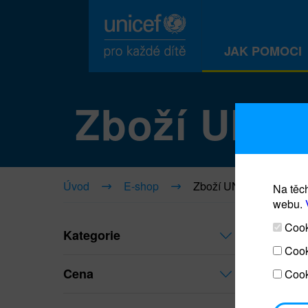
JAK POMOCI
Zboží UNI
Úvod
E-shop
Zboží UNICEF
Na těch
webu.
Cooki
Kategorie
Cook
Cena
Cook