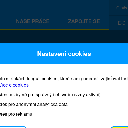
O nás
NAŠE PRÁCE
ZAPOJTE SE
E-S
CEF
Nastavení cookies
to stránkách fungují cookies, které nám pomáhají zajišťovat fu
Více o cookies
es nezbytné pro správný běh webu (vždy aktivní)
Prodej blahopřání a dárků UNI
ies pro anonymní analytická data
ies pro reklamu
Prodejna UNICEF bude otevřena každý čtvrtek o 11
osobním odběrem je možné vyzvednout po domluvě 