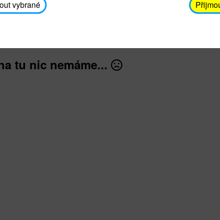
avodickova@unicef.cz nebo telefonním čísle 606 65
out vybrané
Přijmo
dále
na tu nic nemáme...