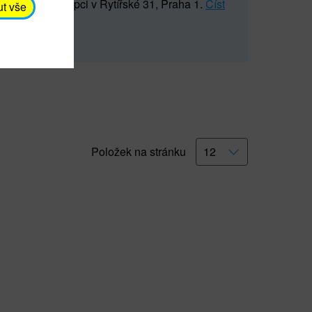
5 547) na recepci v Rytířské 31, Praha 1.
Číst
ut vše
Položek na stránku