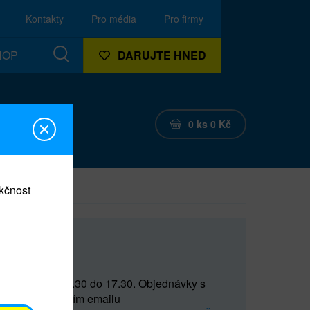
Kontakty
Pro média
Pro firmy
HOP
DARUJTE HNED
0
ks
0
Kč
nkčnost
CEF
 do 15 a od 15.30 do 17.30. Objednávky s
(prostřednictvím emailu