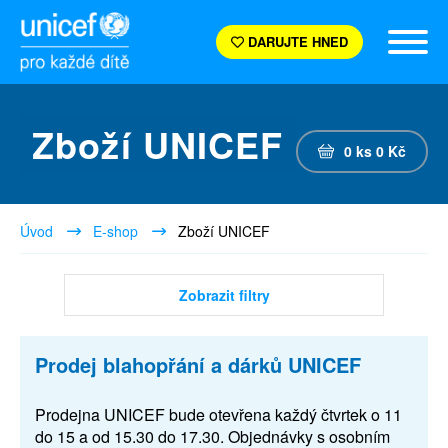
DARUJTE HNED
Zboží UNICEF
0
ks
0
Kč
Úvod
E-shop
Zboží UNICEF
Zobrazit filtry
Prodej blahopřání a dárků UNICEF
Prodejna UNICEF bude otevřena každý čtvrtek o 11
do 15 a od 15.30 do 17.30. Objednávky s osobním