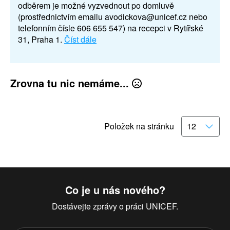
odběrem je možné vyzvednout po domluvě
(prostřednictvím emailu avodickova@unicef.cz nebo
telefonním čísle 606 655 547) na recepci v Rytířské
31, Praha 1.
Číst dále
Zrovna tu nic nemáme...
Položek na stránku
Co je u nás nového?
Dostávejte zprávy o práci UNICEF.