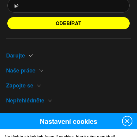
ODEBÍRAT
Darujte
Naše práce
Zapojte se
Nepřehlédněte
Naše weby
Nastavení cookies
Na těchto stránkách fungují cookies, které nám pomáhají