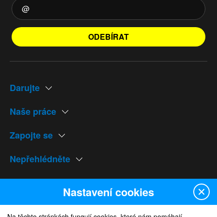
ODEBÍRAT
Darujte
Naše práce
Zapojte se
Nepřehlédněte
Naše weby
Nastavení cookies
Na těchto stránkách fungují cookies, které nám pomáhají