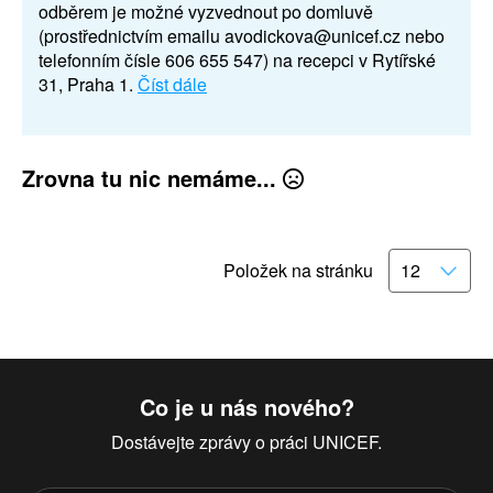
odběrem je možné vyzvednout po domluvě
(prostřednictvím emailu avodickova@unicef.cz nebo
telefonním čísle 606 655 547) na recepci v Rytířské
31, Praha 1.
Číst dále
Zrovna tu nic nemáme...
Položek na stránku
Co je u nás nového?
Dostávejte zprávy o práci UNICEF.