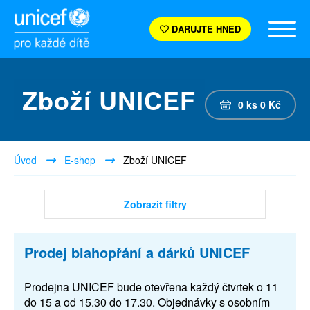
DARUJTE HNED
Zboží UNICEF
0
ks
0
Kč
Úvod
E-shop
Zboží UNICEF
Zobrazit filtry
Prodej blahopřání a dárků UNICEF
Prodejna UNICEF bude otevřena každý čtvrtek o 11
do 15 a od 15.30 do 17.30. Objednávky s osobním