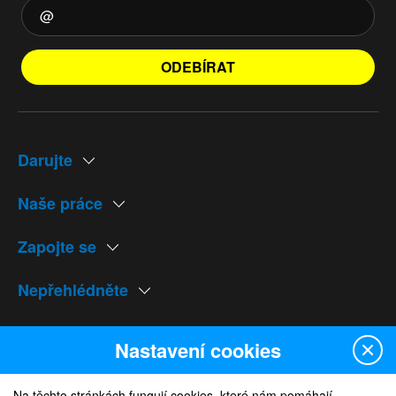
ODEBÍRAT
Darujte
Naše práce
Zapojte se
Nepřehlédněte
Naše weby
Nastavení cookies
Na těchto stránkách fungují cookies, které nám pomáhají