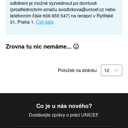
odběrem je možné vyzvednout po domluvě
(prostřednictvím emailu avodickova@unicef.cz nebo
telefonním čísle 606 655 547) na recepci v Rytířské
31, Praha 1.
Číst dále
Zrovna tu nic nemáme...
Položek na stránku
Co je u nás nového?
Dostávejte zprávy o práci UNICEF.