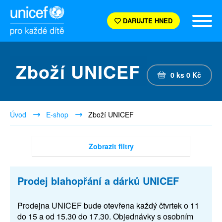
DARUJTE HNED
Zboží UNICEF
0
ks
0
Kč
Úvod
E-shop
Zboží UNICEF
Zobrazit filtry
Prodej blahopřání a dárků UNICEF
Prodejna UNICEF bude otevřena každý čtvrtek o 11
do 15 a od 15.30 do 17.30. Objednávky s osobním