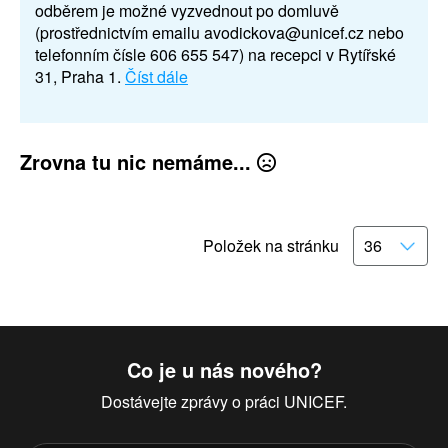
odběrem je možné vyzvednout po domluvě
(prostřednictvím emailu avodickova@unicef.cz nebo
telefonním čísle 606 655 547) na recepci v Rytířské
31, Praha 1.
Číst dále
Zrovna tu nic nemáme...
Položek na stránku
Co je u nás nového?
Dostávejte zprávy o práci UNICEF.