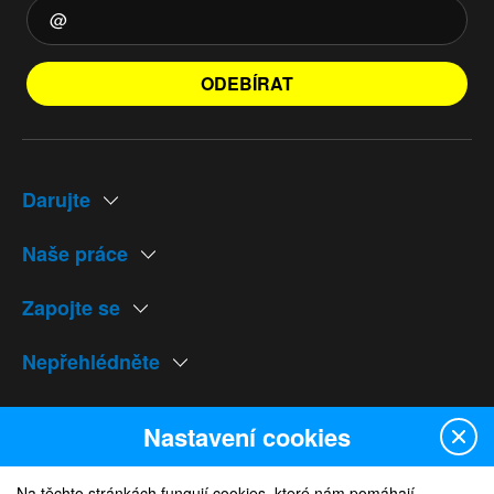
ODEBÍRAT
Darujte
Naše práce
Zapojte se
Nepřehlédněte
Naše weby
Nastavení cookies
Na těchto stránkách fungují cookies, které nám pomáhají