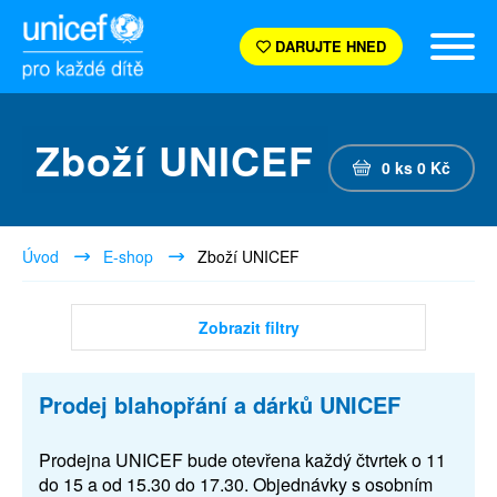
DARUJTE HNED
Zboží UNICEF
0
ks
0
Kč
Úvod
E-shop
Zboží UNICEF
Zobrazit filtry
Prodej blahopřání a dárků UNICEF
Prodejna UNICEF bude otevřena každý čtvrtek o 11
do 15 a od 15.30 do 17.30. Objednávky s osobním