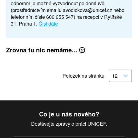
odběrem je možné vyzvednout po domluvě
(prostřednictvím emailu avodickova@unicef.cz nebo
telefonním čísle 606 655 547) na recepci v Rytířské
31, Praha 1.
Číst dále
Zrovna tu nic nemáme...
Položek na stránku
Co je u nás nového?
Dostávejte zprávy o práci UNICEF.