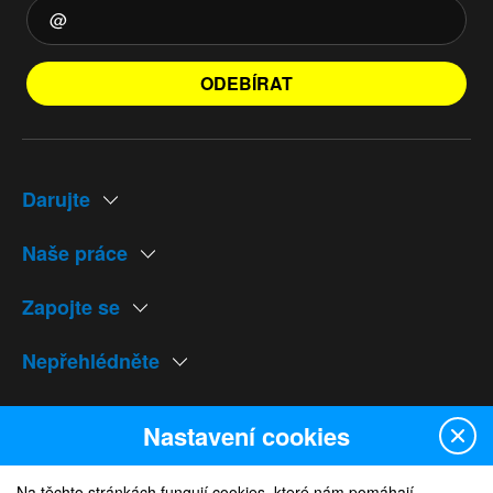
ODEBÍRAT
Darujte
Naše práce
Zapojte se
Nepřehlédněte
Naše weby
Nastavení cookies
Na těchto stránkách fungují cookies, které nám pomáhají