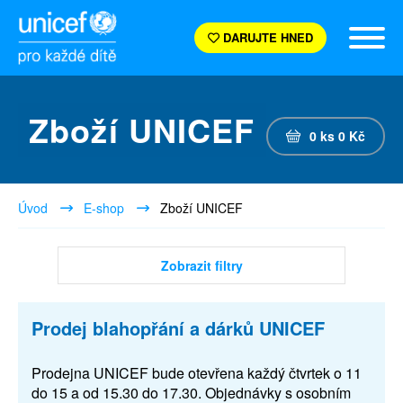
DARUJTE HNED
Zboží UNICEF
0
ks
0
Kč
Úvod
E-shop
Zboží UNICEF
Zobrazit filtry
Prodej blahopřání a dárků UNICEF
Prodejna UNICEF bude otevřena každý čtvrtek o 11
do 15 a od 15.30 do 17.30. Objednávky s osobním