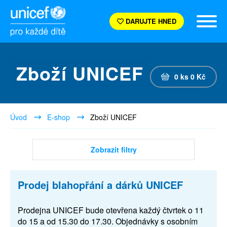
DARUJTE HNED
Zboží UNICEF
0
ks
0
Kč
Úvod
E-shop
Zboží UNICEF
Zobrazit filtry
Prodej blahopřání a dárků UNICEF
Prodejna UNICEF bude otevřena každý čtvrtek o 11
do 15 a od 15.30 do 17.30. Objednávky s osobním