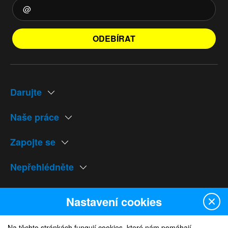
ODEBÍRAT
Darujte
Naše práce
Zapojte se
Nepřehlédněte
Naše weby
Nastavení cookies
Na těchto stránkách fungují cookies, které nám pomáhají