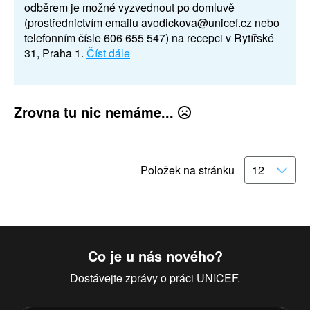
odběrem je možné vyzvednout po domluvě
(prostřednictvím emailu avodickova@unicef.cz nebo
telefonním čísle 606 655 547) na recepci v Rytířské
31, Praha 1.
Číst dále
Zrovna tu nic nemáme...
Položek na stránku
Co je u nás nového?
Dostávejte zprávy o práci UNICEF.