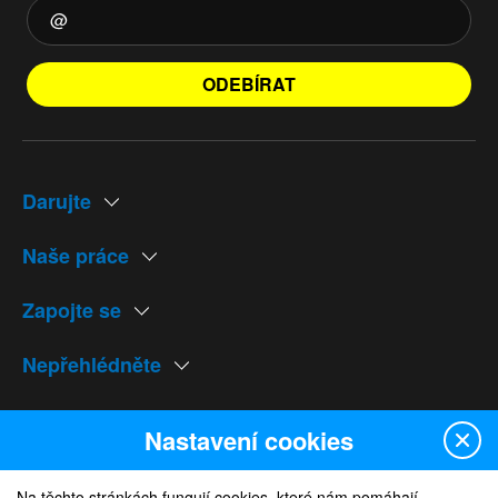
ODEBÍRAT
Darujte
Naše práce
Zapojte se
Nepřehlédněte
Naše weby
Nastavení cookies
Na těchto stránkách fungují cookies, které nám pomáhají