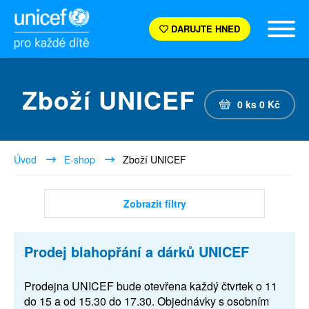
DARUJTE HNED
Zboží UNICEF
0
ks
0
Kč
Úvod
E-shop
Zboží UNICEF
Zobrazit filtry
Prodej blahopřání a dárků UNICEF
Prodejna UNICEF bude otevřena každý čtvrtek o 11
do 15 a od 15.30 do 17.30. Objednávky s osobním