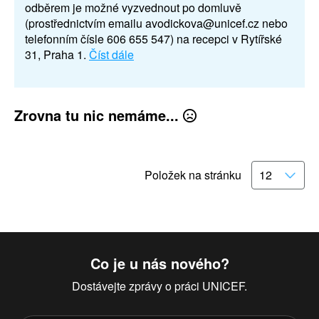
odběrem je možné vyzvednout po domluvě
(prostřednictvím emailu avodickova@unicef.cz nebo
telefonním čísle 606 655 547) na recepci v Rytířské
31, Praha 1.
Číst dále
Zrovna tu nic nemáme...
Položek na stránku
Co je u nás nového?
Dostávejte zprávy o práci UNICEF.