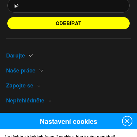
ODEBÍRAT
Darujte
Naše práce
Zapojte se
Nepřehlédněte
Naše weby
Nastavení cookies
Na těchto stránkách fungují cookies, které nám pomáhají