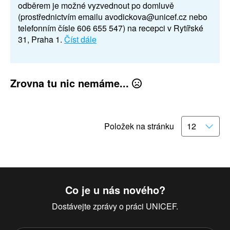
odběrem je možné vyzvednout po domluvě
(prostřednictvím emailu avodickova@unicef.cz nebo
telefonním čísle 606 655 547) na recepci v Rytířské
31, Praha 1.
Číst dále
Zrovna tu nic nemáme...
Položek na stránku
Co je u nás nového?
Dostávejte zprávy o práci UNICEF.