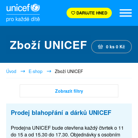
DARUJTE HNED
Zboží UNICEF
0
ks
0
Kč
Úvod
E-shop
Zboží UNICEF
Zobrazit filtry
Prodej blahopřání a dárků UNICEF
Prodejna UNICEF bude otevřena každý čtvrtek o 11
do 15 a od 15.30 do 17.30. Objednávky s osobním