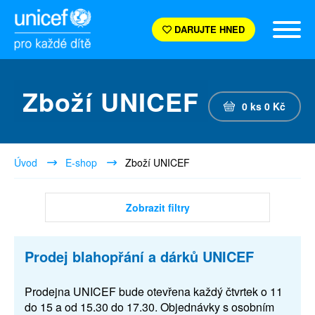
DARUJTE HNED
Zboží UNICEF
0
ks
0
Kč
Úvod
E-shop
Zboží UNICEF
Zobrazit filtry
Prodej blahopřání a dárků UNICEF
Prodejna UNICEF bude otevřena každý čtvrtek o 11
do 15 a od 15.30 do 17.30. Objednávky s osobním