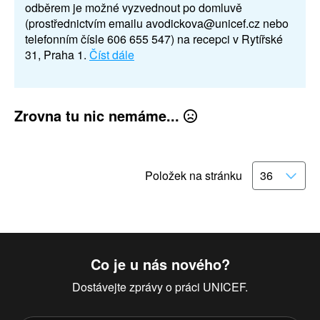
odběrem je možné vyzvednout po domluvě
(prostřednictvím emailu avodickova@unicef.cz nebo
telefonním čísle 606 655 547) na recepci v Rytířské
31, Praha 1.
Číst dále
Zrovna tu nic nemáme...
Položek na stránku
Co je u nás nového?
Dostávejte zprávy o práci UNICEF.