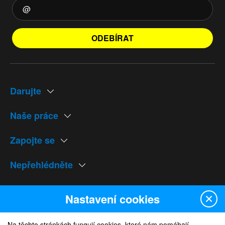
ODEBÍRAT
Darujte
Naše práce
Zapojte se
Nepřehlédněte
Naše weby
Nastavení cookies
Na těchto stránkách fungují cookies, které nám pomáhají