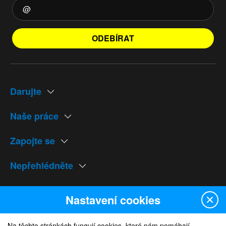
ODEBÍRAT
Darujte
Naše práce
Zapojte se
Nepřehlédněte
Naše weby
Nastavení cookies
Na těchto stránkách fungují cookies, které nám pomáhají