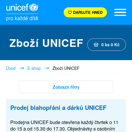
DARUJTE HNED
Zboží UNICEF
0
ks
0
Kč
Úvod
E-shop
Zboží UNICEF
Zobrazit filtry
Prodej blahopřání a dárků UNICEF
Prodejna UNICEF bude otevřena každý čtvrtek o 11
do 15 a od 15.30 do 17.30. Objednávky s osobním