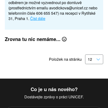
odběrem je možné vyzvednout po domluvě
(prostřednictvím emailu avodickova@unicef.cz nebo
telefonním čísle 606 655 547) na recepci v Rytířské
31, Praha 1.
Číst dále
Zrovna tu nic nemáme...
Položek na stránku
Co je u nás nového?
Dostávejte zprávy o práci UNICEF.