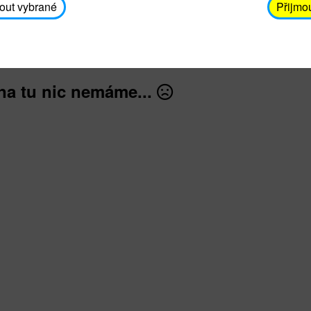
avodickova@unicef.cz nebo telefonním čísle 606 65
out vybrané
Přijmo
dále
na tu nic nemáme...