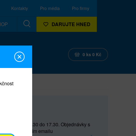
Kontakty
Pro média
Pro firmy
HOP
DARUJTE HNED
0
ks
0
Kč
nkčnost
CEF
 do 15 a od 15.30 do 17.30. Objednávky s
(prostřednictvím emailu