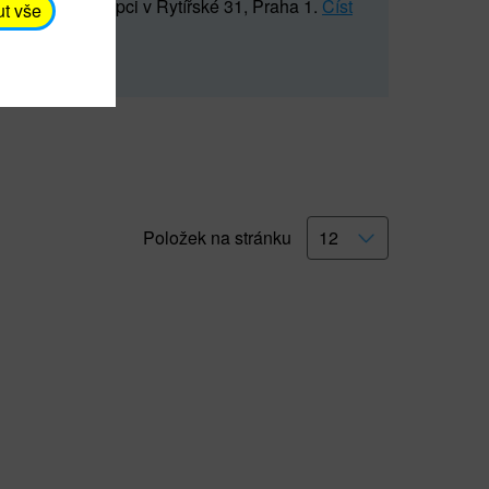
5 547) na recepci v Rytířské 31, Praha 1.
Číst
ut vše
Položek na stránku