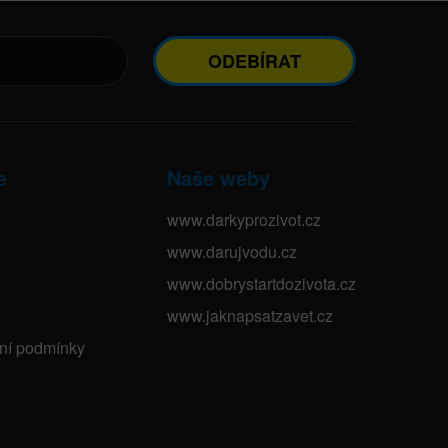
ODEBÍRAT
e
Naše weby
www.darkyprozivot.cz
www.darujvodu.cz
www.dobrystartdozivota.cz
www.jaknapsatzavet.cz
bní podmínky