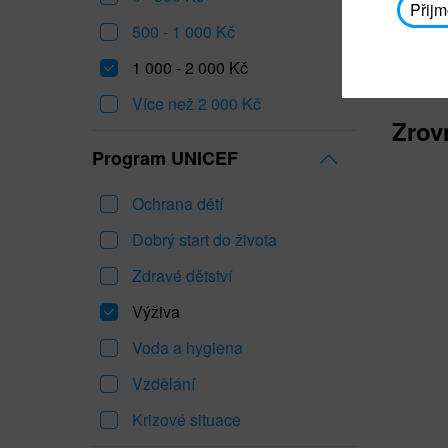
Přijm
500 - 1 000 Kč
1 000 - 2 000 Kč
Více než 2 000 Kč
Zrov
Program UNICEF
Ochrana dětí
Dobrý start do života
Zdravé dětství
Výživa
Voda a hygiena
Vzdělání
Krizové situace