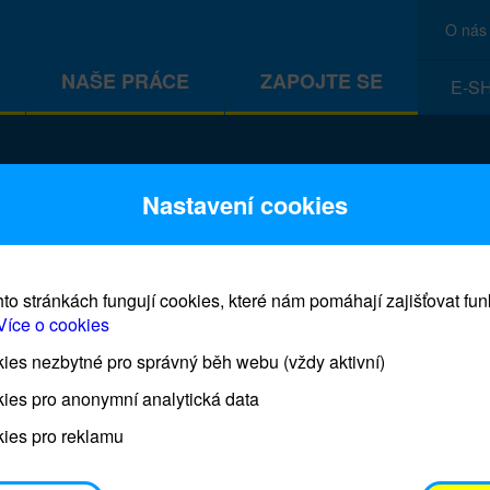
O nás
NAŠE PRÁCE
ZAPOJTE SE
E-S
CEF
Nastavení cookies
to stránkách fungují cookies, které nám pomáhají zajišťovat fu
Více o cookies
es nezbytné pro správný běh webu (vždy aktivní)
Prodej blahopřání a dárků UNI
ies pro anonymní analytická data
ies pro reklamu
Prodejna UNICEF bude otevřena každý čtvrtek o 11
osobním odběrem je možné vyzvednout po domluvě 