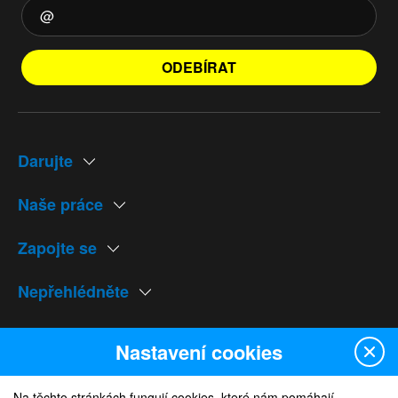
ODEBÍRAT
Darujte
Naše práce
Zapojte se
Nepřehlédněte
Naše weby
Nastavení cookies
Na těchto stránkách fungují cookies, které nám pomáhají