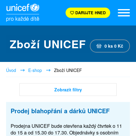
DARUJTE HNED
Zboží UNICEF
0
ks
0
Kč
Úvod
E-shop
Zboží UNICEF
Zobrazit filtry
Prodej blahopřání a dárků UNICEF
Prodejna UNICEF bude otevřena každý čtvrtek o 11
do 15 a od 15.30 do 17.30. Objednávky s osobním