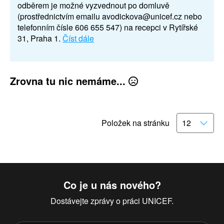
odběrem je možné vyzvednout po domluvě
(prostřednictvím emailu avodickova@unicef.cz nebo
telefonním čísle 606 655 547) na recepci v Rytířské
31, Praha 1.
Číst dále
Zrovna tu nic nemáme...
Položek na stránku
Co je u nás nového?
Dostávejte zprávy o práci UNICEF.