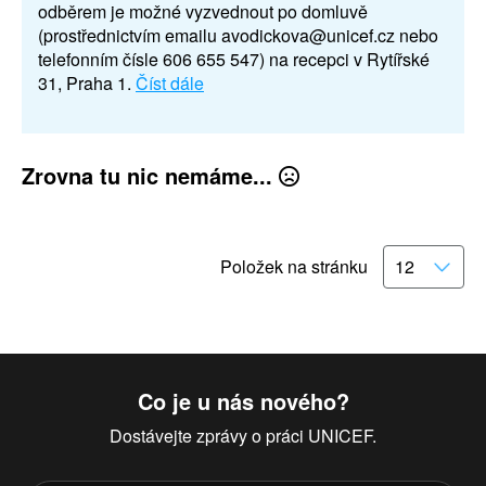
odběrem je možné vyzvednout po domluvě
(prostřednictvím emailu avodickova@unicef.cz nebo
telefonním čísle 606 655 547) na recepci v Rytířské
31, Praha 1.
Číst dále
Zrovna tu nic nemáme...
Položek na stránku
Co je u nás nového?
Dostávejte zprávy o práci UNICEF.