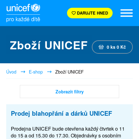
DARUJTE HNED
Zboží UNICEF
0
ks
0
Kč
Úvod
E-shop
Zboží UNICEF
Zobrazit filtry
Prodej blahopřání a dárků UNICEF
Prodejna UNICEF bude otevřena každý čtvrtek o 11
do 15 a od 15.30 do 17.30. Objednávky s osobním