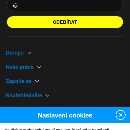
ODEBÍRAT
Darujte
Naše práce
Zapojte se
Nepřehlédněte
Naše weby
Nastavení cookies
Na těchto stránkách fungují cookies, které nám pomáhají