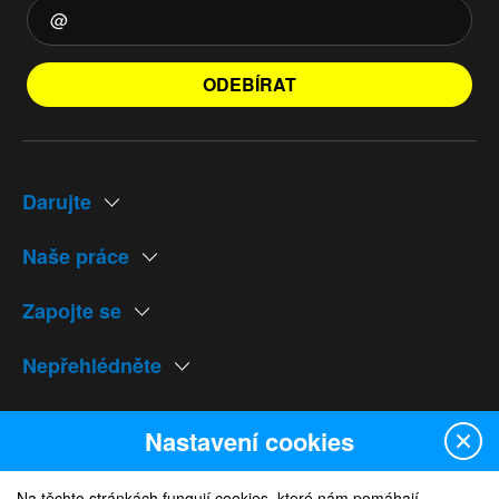
ODEBÍRAT
Darujte
Naše práce
Zapojte se
Nepřehlédněte
Naše weby
Nastavení cookies
Na těchto stránkách fungují cookies, které nám pomáhají