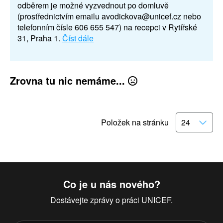
odběrem je možné vyzvednout po domluvě
(prostřednictvím emailu avodickova@unicef.cz nebo
telefonním čísle 606 655 547) na recepci v Rytířské
31, Praha 1.
Číst dále
Zrovna tu nic nemáme...
Položek na stránku
Co je u nás nového?
Dostávejte zprávy o práci UNICEF.