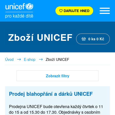
DARUJTE HNED
Zboží UNICEF
0
ks
0
Kč
Úvod
E-shop
Zboží UNICEF
Zobrazit filtry
Prodej blahopřání a dárků UNICEF
Prodejna UNICEF bude otevřena každý čtvrtek o 11
do 15 a od 15.30 do 17.30. Objednávky s osobním