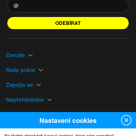
ODEBÍRAT
Darujte
Naše práce
Zapojte se
Nepřehlédněte
Naše weby
Nastavení cookies
Na těchto stránkách fungují cookies, které nám pomáhají