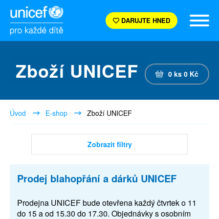
DARUJTE HNED
Zboží UNICEF
0
ks
0
Kč
Úvod
E-shop
Zboží UNICEF
Zobrazit filtry
Prodej blahopřání a dárků UNICEF
Prodejna UNICEF bude otevřena každý čtvrtek o 11
do 15 a od 15.30 do 17.30. Objednávky s osobním