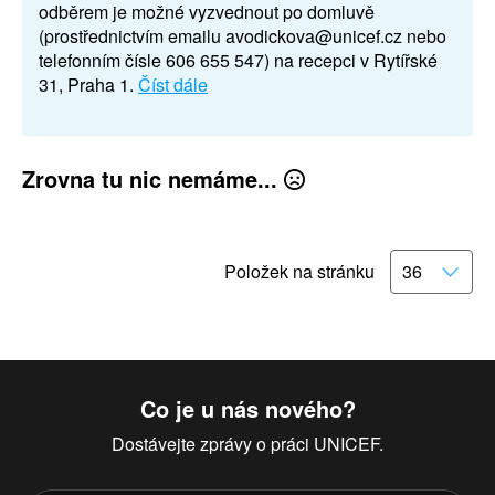
odběrem je možné vyzvednout po domluvě
(prostřednictvím emailu avodickova@unicef.cz nebo
telefonním čísle 606 655 547) na recepci v Rytířské
31, Praha 1.
Číst dále
Zrovna tu nic nemáme...
Položek na stránku
Co je u nás nového?
Dostávejte zprávy o práci UNICEF.