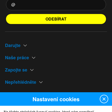
ODEBÍRAT
Darujte
Naše práce
Zapojte se
Nepřehlédněte
Naše weby
Nastavení cookies
Na těchto stránkách fungují cookies, které nám pomáhají