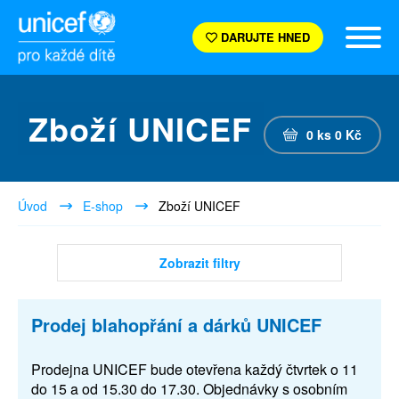
DARUJTE HNED
Zboží UNICEF
0
ks
0
Kč
Úvod
E-shop
Zboží UNICEF
Zobrazit filtry
Prodej blahopřání a dárků UNICEF
Prodejna UNICEF bude otevřena každý čtvrtek o 11
do 15 a od 15.30 do 17.30. Objednávky s osobním