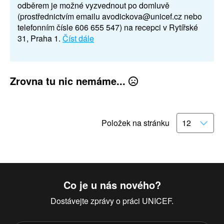
odběrem je možné vyzvednout po domluvě
(prostřednictvím emailu avodickova@unicef.cz nebo
telefonním čísle 606 655 547) na recepci v Rytířské
31, Praha 1.
Číst dále
Zrovna tu nic nemáme...
Položek na stránku
Co je u nás nového?
Dostávejte zprávy o práci UNICEF.