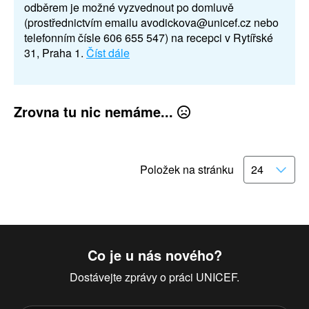
odběrem je možné vyzvednout po domluvě
(prostřednictvím emailu avodickova@unicef.cz nebo
telefonním čísle 606 655 547) na recepci v Rytířské
31, Praha 1.
Číst dále
Zrovna tu nic nemáme...
Položek na stránku
Co je u nás nového?
Dostávejte zprávy o práci UNICEF.