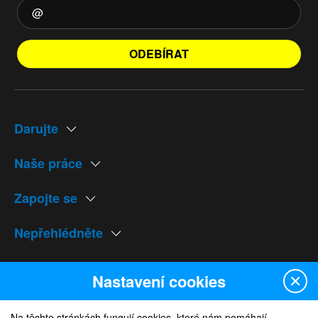
ODEBÍRAT
Darujte
Naše práce
Zapojte se
Nepřehlédněte
Naše weby
Nastavení cookies
Na těchto stránkách fungují cookies, které nám pomáhají