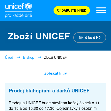
DARUJTE HNED
Zboží UNICEF
0
ks
0
Kč
Úvod
E-shop
Zboží UNICEF
Zobrazit filtry
Prodej blahopřání a dárků UNICEF
Prodejna UNICEF bude otevřena každý čtvrtek o 11
do 15 a od 15.30 do 17.30. Objednávky s osobním