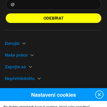
ODEBÍRAT
Darujte
Naše práce
Zapojte se
Nepřehlédněte
Naše weby
Nastavení cookies
Na těchto stránkách fungují cookies, které nám pomáhají