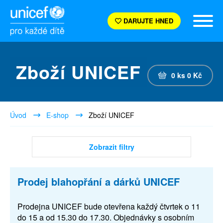
DARUJTE HNED
Zboží UNICEF
0
ks
0
Kč
Úvod
E-shop
Zboží UNICEF
Zobrazit filtry
Prodej blahopřání a dárků UNICEF
Prodejna UNICEF bude otevřena každý čtvrtek o 11
do 15 a od 15.30 do 17.30. Objednávky s osobním