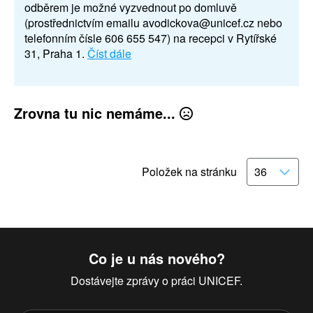
odběrem je možné vyzvednout po domluvě
(prostřednictvím emailu avodickova@unicef.cz nebo
telefonním čísle 606 655 547) na recepci v Rytířské
31, Praha 1.
Číst dále
Zrovna tu nic nemáme...
Položek na stránku
Co je u nás nového?
Dostávejte zprávy o práci UNICEF.