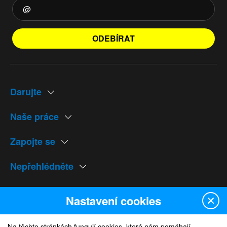
ODEBÍRAT
Darujte
Naše práce
Zapojte se
Nepřehlédněte
Naše weby
Nastavení cookies
Na těchto stránkách fungují cookies, které nám pomáhají