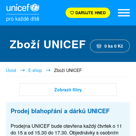
DARUJTE HNED
Zboží UNICEF
0
ks
0
Kč
Úvod
E-shop
Zboží UNICEF
Zobrazit filtry
Prodej blahopřání a dárků UNICEF
Prodejna UNICEF bude otevřena každý čtvrtek o 11
do 15 a od 15.30 do 17.30. Objednávky s osobním