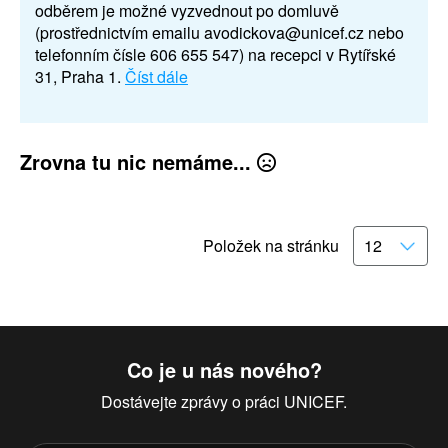
odběrem je možné vyzvednout po domluvě
(prostřednictvím emailu avodickova@unicef.cz nebo
telefonním čísle 606 655 547) na recepci v Rytířské
31, Praha 1.
Číst dále
Zrovna tu nic nemáme...
Položek na stránku
Co je u nás nového?
Dostávejte zprávy o práci UNICEF.