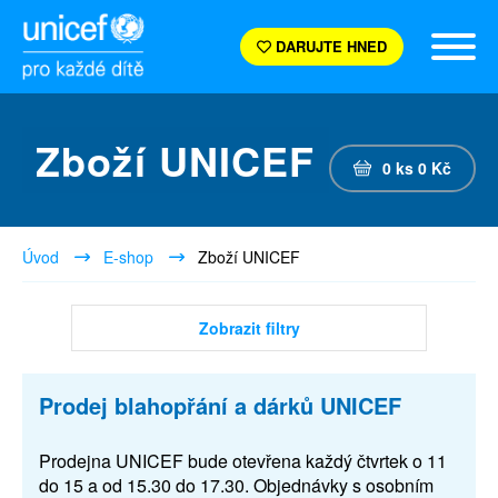
DARUJTE HNED
Zboží UNICEF
0
ks
0
Kč
Úvod
E-shop
Zboží UNICEF
Zobrazit filtry
Prodej blahopřání a dárků UNICEF
Prodejna UNICEF bude otevřena každý čtvrtek o 11
do 15 a od 15.30 do 17.30. Objednávky s osobním