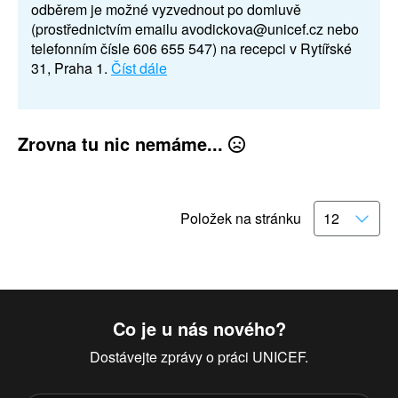
odběrem je možné vyzvednout po domluvě
(prostřednictvím emailu avodickova@unicef.cz nebo
telefonním čísle 606 655 547) na recepci v Rytířské
31, Praha 1.
Číst dále
Zrovna tu nic nemáme...
Položek na stránku
Co je u nás nového?
Dostávejte zprávy o práci UNICEF.