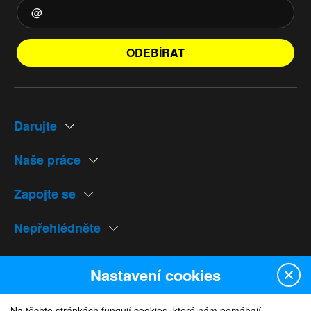
ODEBÍRAT
Darujte
Naše práce
Zapojte se
Nepřehlédněte
Naše weby
Nastavení cookies
Na těchto stránkách fungují cookies, které nám pomáhají