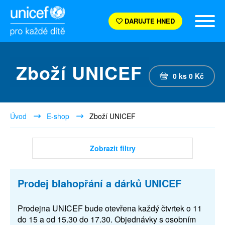
DARUJTE HNED
Zboží UNICEF
0
ks
0
Kč
Úvod
E-shop
Zboží UNICEF
Zobrazit filtry
Prodej blahopřání a dárků UNICEF
Prodejna UNICEF bude otevřena každý čtvrtek o 11
do 15 a od 15.30 do 17.30. Objednávky s osobním