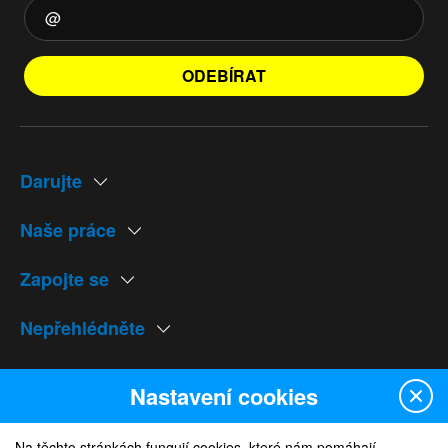
ODEBÍRAT
Darujte
Naše práce
Zapojte se
Nepřehlédněte
Naše weby
Nastavení cookies
Na těchto stránkách fungují cookies, které nám pomáhají