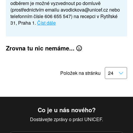
odběrem je možné vyzvednout po domluvě
(prostřednictvím emailu avodickova@unicef.cz nebo
telefonním čísle 606 655 547) na recepci v Rytířské
31, Praha 1.
Číst dále
Zrovna tu nic nemáme...
Položek na stránku
Co je u nás nového?
Dostávejte zprávy o práci UNICEF.