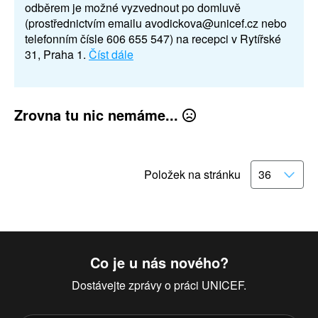
odběrem je možné vyzvednout po domluvě
(prostřednictvím emailu avodickova@unicef.cz nebo
telefonním čísle 606 655 547) na recepci v Rytířské
31, Praha 1.
Číst dále
Zrovna tu nic nemáme...
Položek na stránku
Co je u nás nového?
Dostávejte zprávy o práci UNICEF.