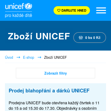
DARUJTE HNED
Zboží UNICEF
0
ks
0
Kč
Úvod
E-shop
Zboží UNICEF
Zobrazit filtry
Prodej blahopřání a dárků UNICEF
Prodejna UNICEF bude otevřena každý čtvrtek o 11
do 15 a od 15.30 do 17.30. Objednávky s osobním