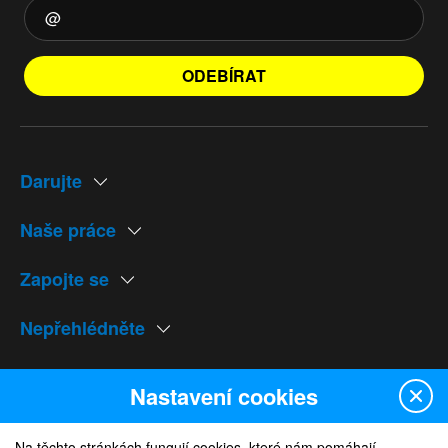
ODEBÍRAT
Darujte
Naše práce
Zapojte se
Nepřehlédněte
Naše weby
Nastavení cookies
Na těchto stránkách fungují cookies, které nám pomáhají