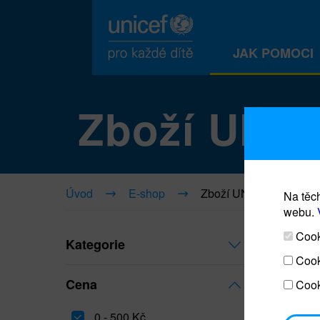
JAK POMOCI
Zboží UNI
Úvod
E-shop
Zboží UNICEF
Na těch
webu.
Cooki
Kategorie
Cook
Cena
Cook
0 - 500 Kč