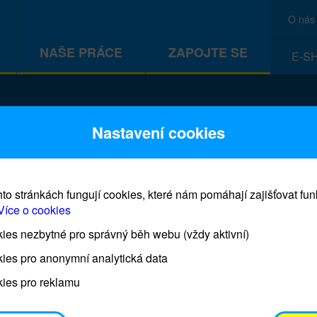
O nás
NAŠE PRÁCE
ZAPOJTE SE
E-S
CEF
Nastavení cookies
to stránkách fungují cookies, které nám pomáhají zajišťovat fu
Více o cookies
es nezbytné pro správný běh webu (vždy aktivní)
Prodej blahopřání a dárků UNI
ies pro anonymní analytická data
ies pro reklamu
Prodejna UNICEF bude otevřena každý čtvrtek o 11
osobním odběrem je možné vyzvednout po domluvě 