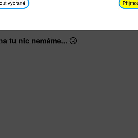
avodickova@unicef.cz nebo telefonním čísle 606 65
out vybrané
Přijmo
dále
na tu nic nemáme...