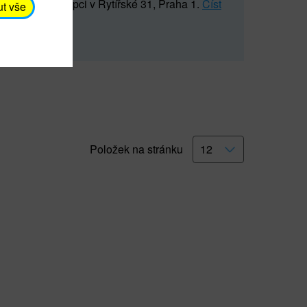
5 547) na recepci v Rytířské 31, Praha 1.
Číst
ut vše
Položek na stránku