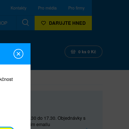
Kontakty
Pro média
Pro firmy
HOP
DARUJTE HNED
0
ks
0
Kč
nkčnost
CEF
 do 15 a od 15.30 do 17.30. Objednávky s
(prostřednictvím emailu