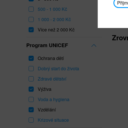
Přijm
500 - 1 000 Kč
1 000 - 2 000 Kč
Více než 2 000 Kč
Zrov
Program UNICEF
Ochrana dětí
Dobrý start do života
Zdravé dětství
Výživa
Voda a hygiena
Vzdělání
Krizové situace