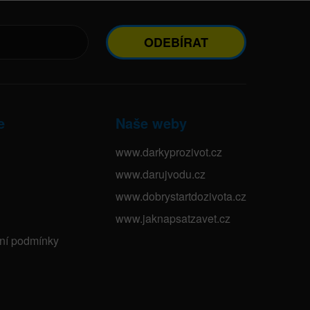
ODEBÍRAT
e
Naše weby
www.darkyprozivot.cz
www.darujvodu.cz
www.dobrystartdozivota.cz
www.jaknapsatzavet.cz
bní podmínky