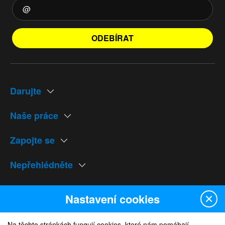
ODEBÍRAT
Darujte
Naše práce
Zapojte se
Nepřehlédněte
Naše weby
Nastavení cookies
Na těchto stránkách fungují cookies, které nám pomáhají