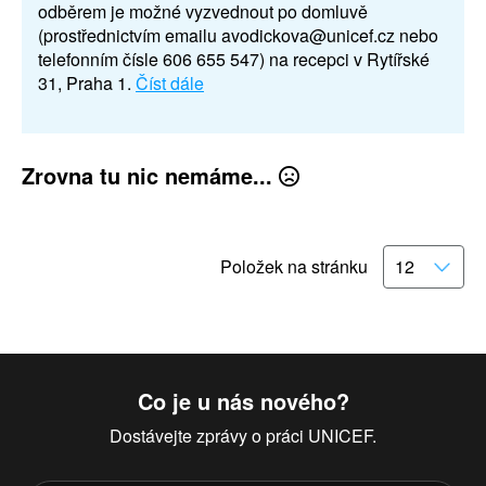
odběrem je možné vyzvednout po domluvě
(prostřednictvím emailu avodickova@unicef.cz nebo
telefonním čísle 606 655 547) na recepci v Rytířské
31, Praha 1.
Číst dále
Zrovna tu nic nemáme...
Položek na stránku
Co je u nás nového?
Dostávejte zprávy o práci UNICEF.