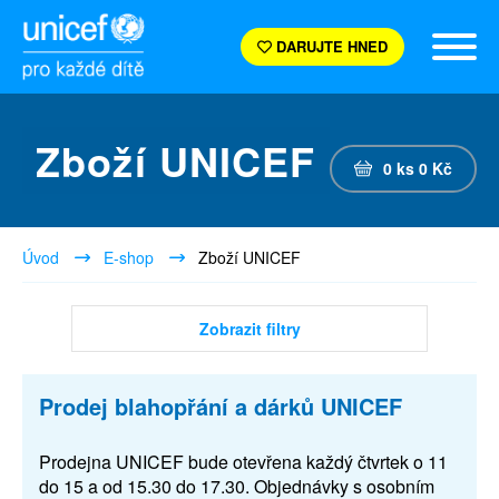
DARUJTE HNED
Zboží UNICEF
0
ks
0
Kč
Úvod
E-shop
Zboží UNICEF
Zobrazit filtry
Prodej blahopřání a dárků UNICEF
Prodejna UNICEF bude otevřena každý čtvrtek o 11
do 15 a od 15.30 do 17.30. Objednávky s osobním