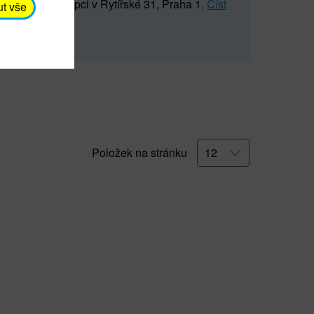
5 547) na recepci v Rytířské 31, Praha 1.
Číst
ut vše
Položek na stránku