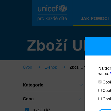
JAK POMOCI
Zboží UNI
Úvod
E-shop
Zboží UNICEF
Na těch
webu.
Cooki
Kategorie
Cook
Cena
Cook
0 - 500 Kč