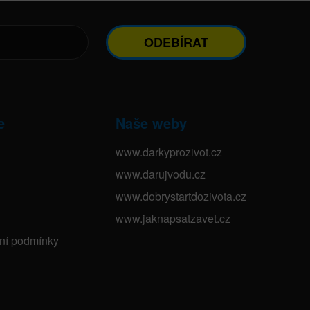
ODEBÍRAT
e
Naše weby
www.darkyprozivot.cz
www.darujvodu.cz
www.dobrystartdozivota.cz
www.jaknapsatzavet.cz
bní podmínky