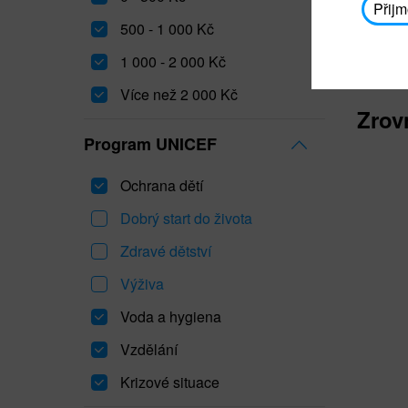
Přijm
500 - 1 000 Kč
1 000 - 2 000 Kč
Více než 2 000 Kč
Zrov
Program UNICEF
Ochrana dětí
Dobrý start do života
Zdravé dětství
Výživa
Voda a hygiena
Vzdělání
Krizové situace