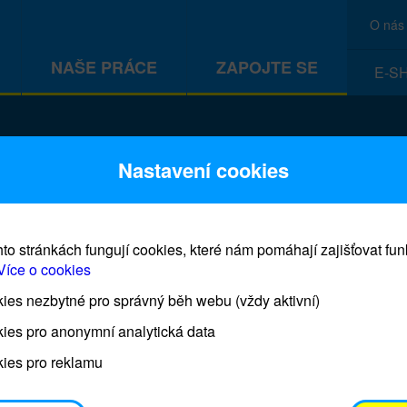
O nás
NAŠE PRÁCE
ZAPOJTE SE
E-S
CEF
Nastavení cookies
to stránkách fungují cookies, které nám pomáhají zajišťovat fu
Více o cookies
es nezbytné pro správný běh webu (vždy aktivní)
Prodej blahopřání a dárků UNI
ies pro anonymní analytická data
ies pro reklamu
Prodejna UNICEF bude otevřena každý čtvrtek o 11
osobním odběrem je možné vyzvednout po domluvě 