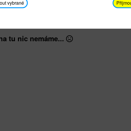
avodickova@unicef.cz nebo telefonním čísle 606 65
out vybrané
Přijmo
dále
na tu nic nemáme...