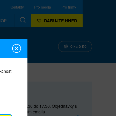
Kontakty
Pro média
Pro firmy
HOP
DARUJTE HNED
0
ks
0
Kč
nkčnost
CEF
 do 15 a od 15.30 do 17.30. Objednávky s
(prostřednictvím emailu