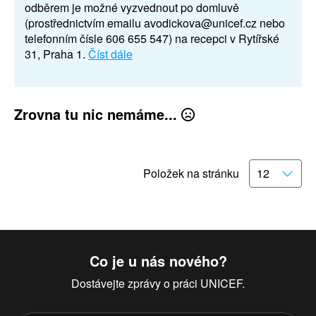
odběrem je možné vyzvednout po domluvě
(prostřednictvím emailu avodickova@unicef.cz nebo
telefonním čísle 606 655 547) na recepci v Rytířské
31, Praha 1.
Číst dále
Zrovna tu nic nemáme...
Položek na stránku
Co je u nás nového?
Dostávejte zprávy o práci UNICEF.