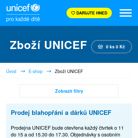
DARUJTE HNED
Zboží UNICEF
0
ks
0
Kč
Úvod
E-shop
Zboží UNICEF
Zobrazit filtry
Prodej blahopřání a dárků UNICEF
Prodejna UNICEF bude otevřena každý čtvrtek o 11
do 15 a od 15.30 do 17.30. Objednávky s osobním