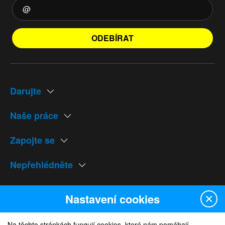
ODEBÍRAT
Darujte
Naše práce
Zapojte se
Nepřehlédněte
Naše weby
Nastavení cookies
Na těchto stránkách fungují cookies, které nám pomáhají