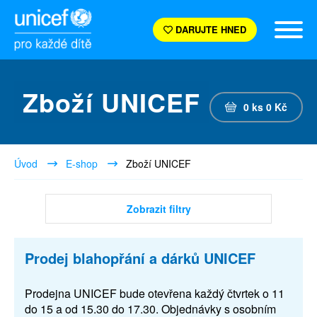
DARUJTE HNED
Zboží UNICEF
0
ks
0
Kč
Úvod
E-shop
Zboží UNICEF
Zobrazit filtry
Prodej blahopřání a dárků UNICEF
Prodejna UNICEF bude otevřena každý čtvrtek o 11
do 15 a od 15.30 do 17.30. Objednávky s osobním