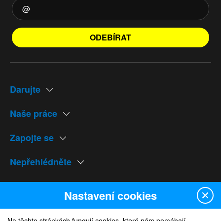
ODEBÍRAT
Darujte
Naše práce
Zapojte se
Nepřehlédněte
Naše weby
Nastavení cookies
Na těchto stránkách fungují cookies, které nám pomáhají