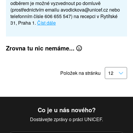
odběrem je možné vyzvednout po domluvě
(prostřednictvím emailu avodickova@unicef.cz nebo
telefonním čísle 606 655 547) na recepci v Rytířské
31, Praha 1.
Číst dále
Zrovna tu nic nemáme...
Položek na stránku
Co je u nás nového?
Dostávejte zprávy o práci UNICEF.