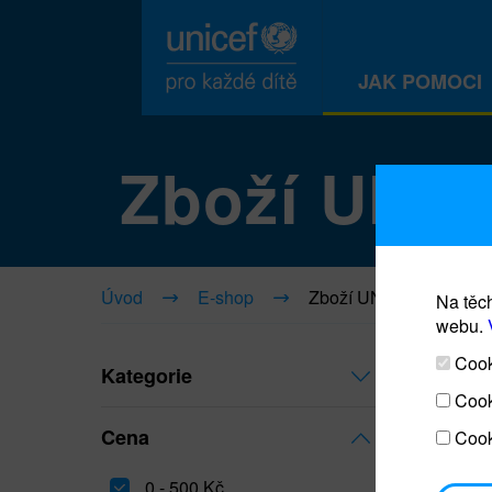
JAK POMOCI
Zboží UNI
Úvod
E-shop
Zboží UNICEF
Na těch
webu.
Cooki
Kategorie
Cook
Cena
Cook
0 - 500 Kč