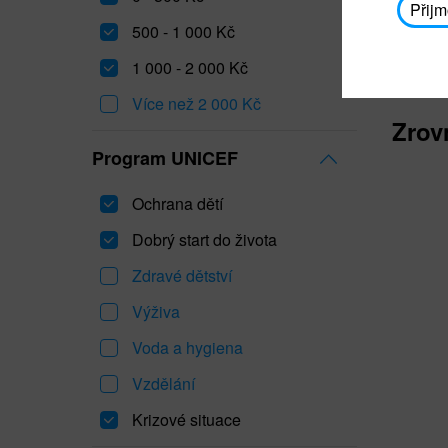
Přijm
500 - 1 000 Kč
1 000 - 2 000 Kč
Více než 2 000 Kč
Zrov
Program UNICEF
Ochrana dětí
Dobrý start do života
Zdravé dětství
Výživa
Voda a hygiena
Vzdělání
Krizové situace