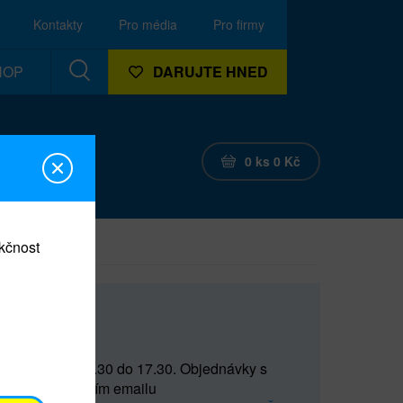
Kontakty
Pro média
Pro firmy
HOP
DARUJTE HNED
0
ks
0
Kč
nkčnost
CEF
 do 15 a od 15.30 do 17.30. Objednávky s
(prostřednictvím emailu