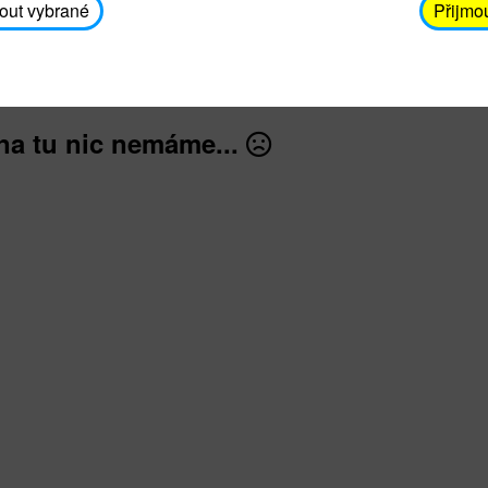
avodickova@unicef.cz nebo telefonním čísle 606 65
out vybrané
Přijmo
dále
na tu nic nemáme...