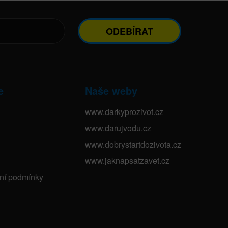
ODEBÍRAT
e
Naše weby
www.darkyprozivot.cz
www.darujvodu.cz
www.dobrystartdozivota.cz
www.jaknapsatzavet.cz
bní podmínky