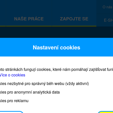
O nás
NAŠE PRÁCE
ZAPOJTE SE
E-S
CEF
Nastavení cookies
to stránkách fungují cookies, které nám pomáhají zajišťovat fu
Více o cookies
es nezbytné pro správný běh webu (vždy aktivní)
Prodej blahopřání a dárků UNI
ies pro anonymní analytická data
ies pro reklamu
Prodejna UNICEF bude otevřena každý čtvrtek o 11
osobním odběrem je možné vyzvednout po domluvě 