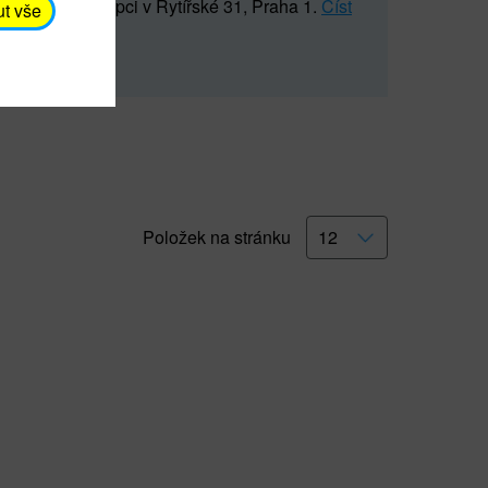
5 547) na recepci v Rytířské 31, Praha 1.
Číst
ut vše
Položek na stránku