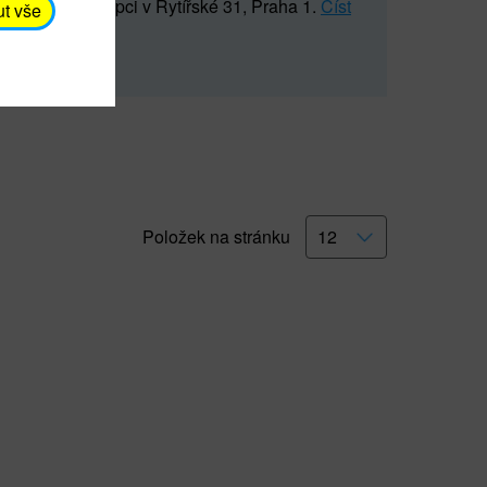
5 547) na recepci v Rytířské 31, Praha 1.
Číst
ut vše
Položek na stránku