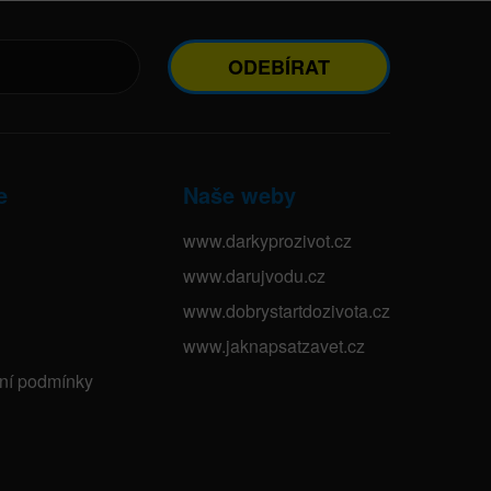
ODEBÍRAT
e
Naše weby
www.darkyprozivot.cz
www.darujvodu.cz
www.dobrystartdozivota.cz
www.jaknapsatzavet.cz
bní podmínky