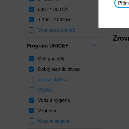
Přijm
500 - 1 000 Kč
1 000 - 2 000 Kč
Více než 2 000 Kč
Zrov
Program UNICEF
Ochrana dětí
Dobrý start do života
Zdravé dětství
Výživa
Voda a hygiena
Vzdělání
Krizové situace