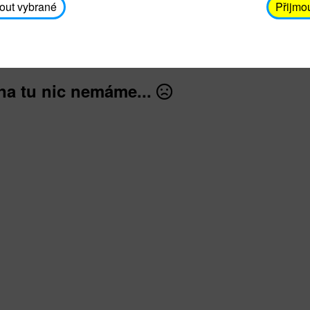
avodickova@unicef.cz nebo telefonním čísle 606 65
out vybrané
Přijmo
dále
na tu nic nemáme...