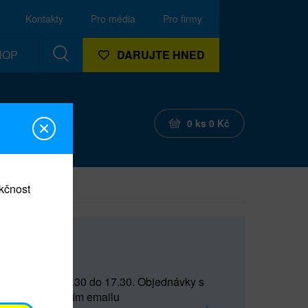
Kontakty
Pro média
Pro firmy
HOP
DARUJTE HNED
0
ks
0
Kč
nkčnost
CEF
 do 15 a od 15.30 do 17.30. Objednávky s
(prostřednictvím emailu