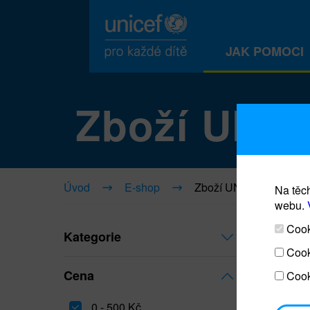
JAK POMOCI
Zboží UNI
Úvod
E-shop
Zboží UNICEF
Na těch
webu.
Cooki
Kategorie
Cook
Cena
Cook
0 - 500 Kč