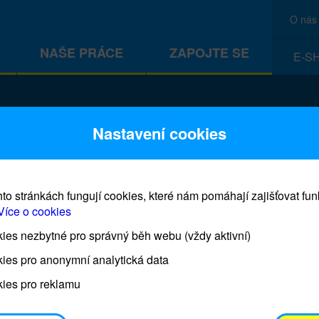
O nás
NAŠE PRÁCE
ZAPOJTE SE
E-S
CEF
Nastavení cookies
to stránkách fungují cookies, které nám pomáhají zajišťovat fu
Více o cookies
es nezbytné pro správný běh webu (vždy aktivní)
Prodej blahopřání a dárků UNI
ies pro anonymní analytická data
ies pro reklamu
Prodejna UNICEF bude otevřena každý čtvrtek o 11
osobním odběrem je možné vyzvednout po domluvě 