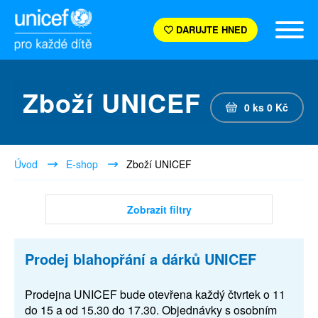
DARUJTE HNED
Zboží UNICEF
0
ks
0
Kč
Úvod
E-shop
Zboží UNICEF
Zobrazit filtry
Prodej blahopřání a dárků UNICEF
Prodejna UNICEF bude otevřena každý čtvrtek o 11
do 15 a od 15.30 do 17.30. Objednávky s osobním