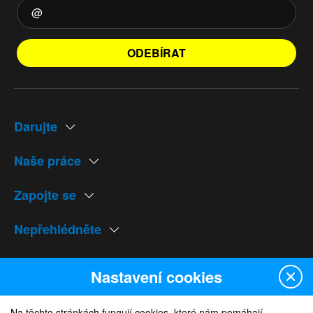
ODEBÍRAT
Darujte
Naše práce
Zapojte se
Nepřehlédněte
Naše weby
Nastavení cookies
Na těchto stránkách fungují cookies, které nám pomáhají