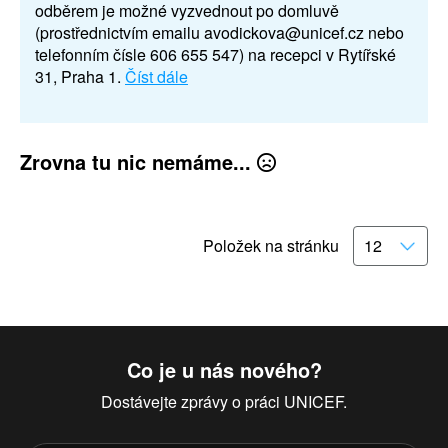
odběrem je možné vyzvednout po domluvě
(prostřednictvím emailu avodickova@unicef.cz nebo
telefonním čísle 606 655 547) na recepci v Rytířské
31, Praha 1.
Číst dále
Zrovna tu nic nemáme...
Položek na stránku
Co je u nás nového?
Dostávejte zprávy o práci UNICEF.