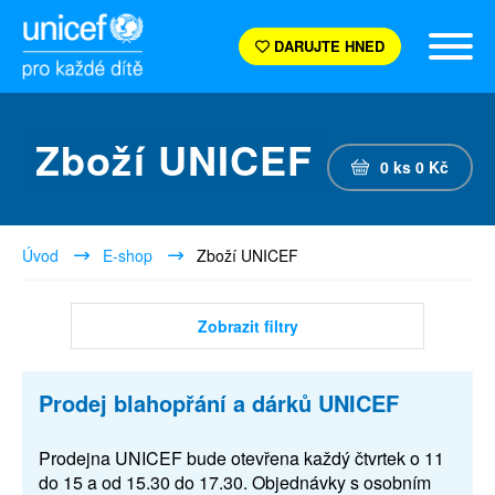
DARUJTE HNED
Zboží UNICEF
0
ks
0
Kč
Úvod
E-shop
Zboží UNICEF
Zobrazit filtry
Prodej blahopřání a dárků UNICEF
Prodejna UNICEF bude otevřena každý čtvrtek o 11
do 15 a od 15.30 do 17.30. Objednávky s osobním