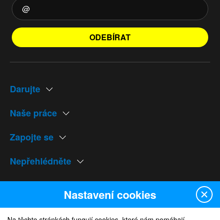
ODEBÍRAT
Darujte
Naše práce
Zapojte se
Nepřehlédněte
Naše weby
Nastavení cookies
Na těchto stránkách fungují cookies, které nám pomáhají