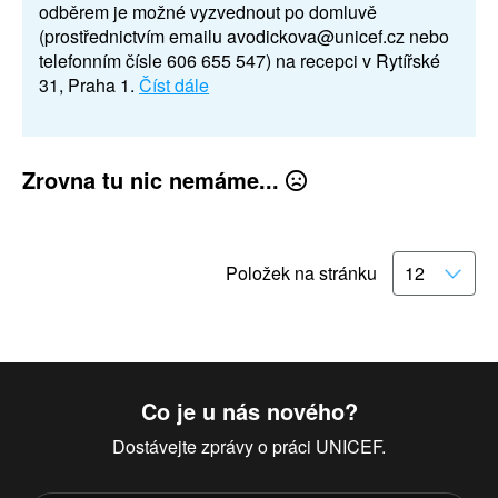
odběrem je možné vyzvednout po domluvě
(prostřednictvím emailu avodickova@unicef.cz nebo
telefonním čísle 606 655 547) na recepci v Rytířské
31, Praha 1.
Číst dále
Zrovna tu nic nemáme...
Položek na stránku
Co je u nás nového?
Dostávejte zprávy o práci UNICEF.