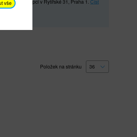
5 547) na recepci v Rytířské 31, Praha 1.
Číst
ut vše
Položek na stránku