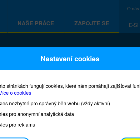
O nás
NAŠE PRÁCE
ZAPOJTE SE
E-S
CEF
Nastavení cookies
to stránkách fungují cookies, které nám pomáhají zajišťovat fu
Více o cookies
es nezbytné pro správný běh webu (vždy aktivní)
Prodej blahopřání a dárků UNI
ies pro anonymní analytická data
ies pro reklamu
Prodejna UNICEF bude otevřena každý čtvrtek o 11
osobním odběrem je možné vyzvednout po domluvě 