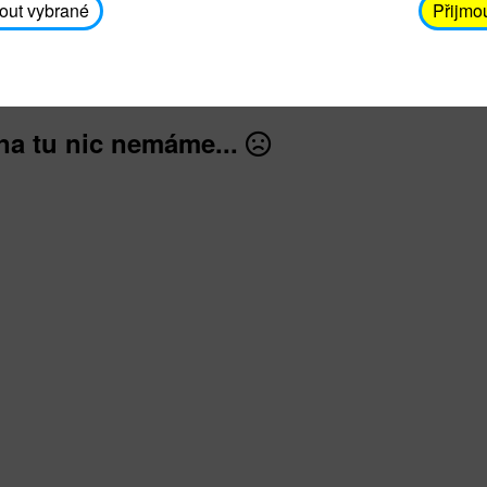
avodickova@unicef.cz nebo telefonním čísle 606 65
out vybrané
Přijmo
dále
na tu nic nemáme...