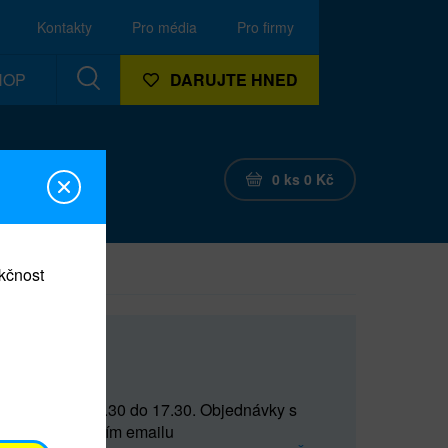
Kontakty
Pro média
Pro firmy
HOP
DARUJTE HNED
0
ks
0
Kč
nkčnost
CEF
 do 15 a od 15.30 do 17.30. Objednávky s
(prostřednictvím emailu