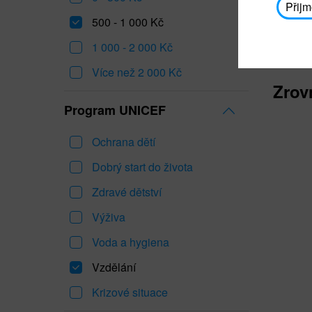
Přijm
500 - 1 000 Kč
1 000 - 2 000 Kč
Více než 2 000 Kč
Zrov
Program UNICEF
Ochrana dětí
Dobrý start do života
Zdravé dětství
Výživa
Voda a hygiena
Vzdělání
Krizové situace