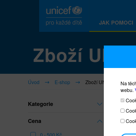
JAK POMOCI
Zboží UNI
Úvod
E-shop
Zboží UNICEF
Na těch
webu.
Cooki
Kategorie
Cook
Cena
Cook
0 - 500 Kč