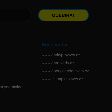
ODEBÍRAT
e
Naše weby
www.darkyprozivot.cz
www.darujvodu.cz
www.dobrystartdozivota.cz
www.jaknapsatzavet.cz
bní podmínky