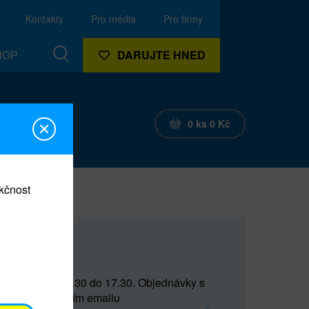
Kontakty
Pro média
Pro firmy
HOP
DARUJTE HNED
0
ks
0
Kč
nkčnost
CEF
 do 15 a od 15.30 do 17.30. Objednávky s
(prostřednictvím emailu