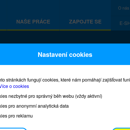
O nás
NAŠE PRÁCE
ZAPOJTE SE
E-S
CEF
Nastavení cookies
to stránkách fungují cookies, které nám pomáhají zajišťovat fu
Více o cookies
es nezbytné pro správný běh webu (vždy aktivní)
Prodej blahopřání a dárků UNI
ies pro anonymní analytická data
ies pro reklamu
Prodejna UNICEF bude otevřena každý čtvrtek o 11
osobním odběrem je možné vyzvednout po domluvě 