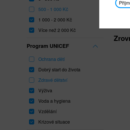
Přijm
500 - 1 000 Kč
1 000 - 2 000 Kč
Více než 2 000 Kč
Zrov
Program UNICEF
Ochrana dětí
Dobrý start do života
Zdravé dětství
Výživa
Voda a hygiena
Vzdělání
Krizové situace