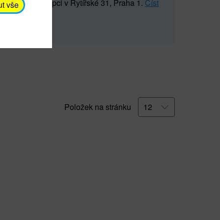
5 547) na recepci v Rytířské 31, Praha 1.
Číst
ut vše
Položek na stránku