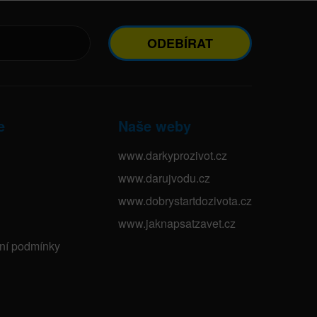
ODEBÍRAT
e
Naše weby
www.darkyprozivot.cz
www.darujvodu.cz
www.dobrystartdozivota.cz
www.jaknapsatzavet.cz
bní podmínky