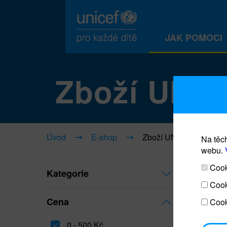
JAK POMOCI
Zboží UNI
Úvod
E-shop
Zboží UNICEF
Na těch
webu.
Cooki
Kategorie
Cook
Cena
Cook
0 - 500 Kč