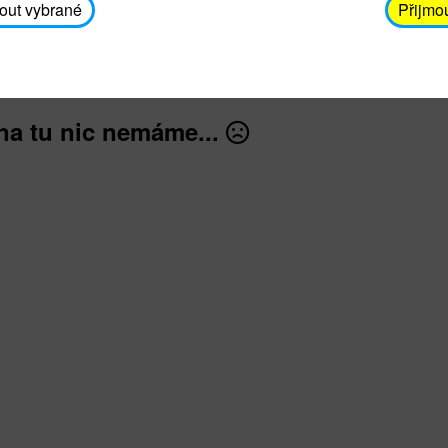
avodickova@unicef.cz nebo telefonním čísle 606 65
out vybrané
Přijmo
dále
na tu nic nemáme...