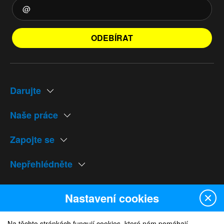
ODEBÍRAT
Darujte
Naše práce
Zapojte se
Nepřehlédněte
Naše weby
Nastavení cookies
Na těchto stránkách fungují cookies, které nám pomáhají