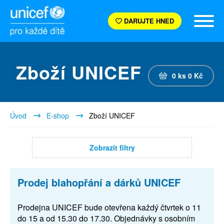
DARUJTE HNED
Zboží UNICEF
0
ks
0
Kč
Úvod
E-shop
Zboží UNICEF
Zobrazit filtry
Prodej blahopřání a dárků UNICEF
Prodejna UNICEF bude otevřena každý čtvrtek o 11
do 15 a od 15.30 do 17.30. Objednávky s osobním