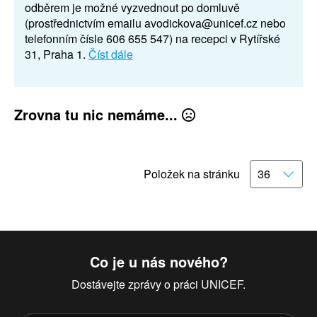
odběrem je možné vyzvednout po domluvě
(prostřednictvím emailu avodickova@unicef.cz nebo
telefonním čísle 606 655 547) na recepci v Rytířské
31, Praha 1.
Číst dále
Zrovna tu nic nemáme...
Položek na stránku
Co je u nás nového?
Dostávejte zprávy o práci UNICEF.