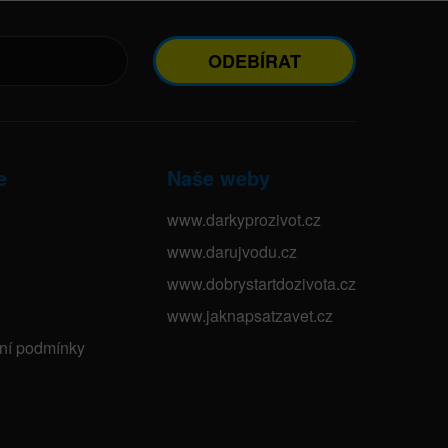
ODEBÍRAT
e
Naše weby
www.darkyprozivot.cz
www.darujvodu.cz
www.dobrystartdozivota.cz
www.jaknapsatzavet.cz
bní podmínky