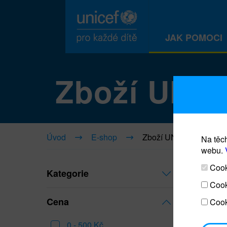
JAK POMOCI
Zboží UNI
Úvod
E-shop
Zboží UNICEF
Na těch
webu.
Cooki
Kategorie
Cook
Cena
Cook
0 - 500 Kč