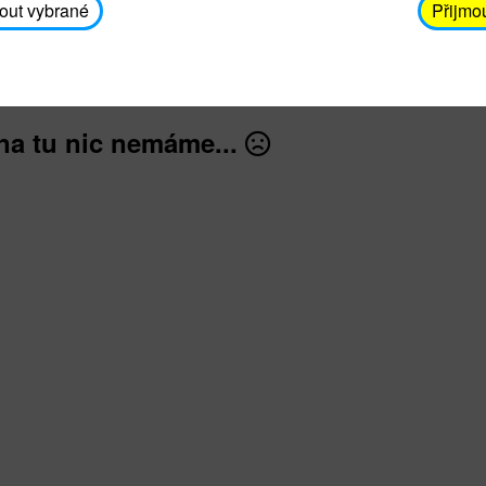
avodickova@unicef.cz nebo telefonním čísle 606 65
out vybrané
Přijmo
dále
na tu nic nemáme...