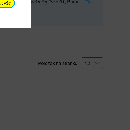
5 547) na recepci v Rytířské 31, Praha 1.
Číst
ut vše
Položek na stránku