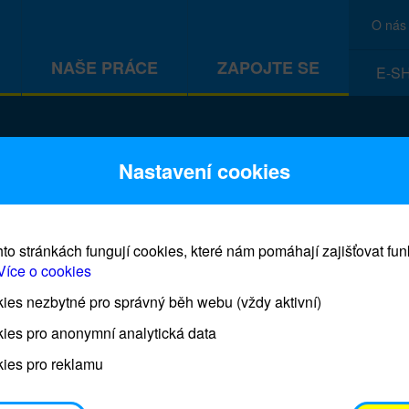
O nás
NAŠE PRÁCE
ZAPOJTE SE
E-S
CEF
Nastavení cookies
to stránkách fungují cookies, které nám pomáhají zajišťovat fu
Více o cookies
es nezbytné pro správný běh webu (vždy aktivní)
Prodej blahopřání a dárků UNI
ies pro anonymní analytická data
ies pro reklamu
Prodejna UNICEF bude otevřena každý čtvrtek o 11
osobním odběrem je možné vyzvednout po domluvě 