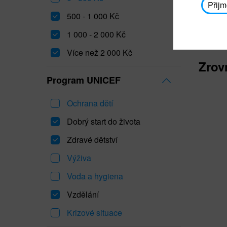
Přijm
500 - 1 000 Kč
1 000 - 2 000 Kč
Více než 2 000 Kč
Zrov
Program UNICEF
Ochrana dětí
Dobrý start do života
Zdravé dětství
Výživa
Voda a hygiena
Vzdělání
Krizové situace