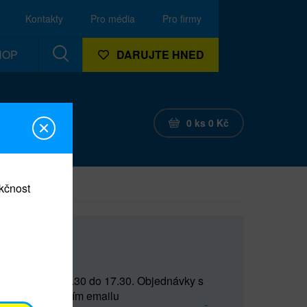
Kontakty
Pro média
Pro firmy
HOP
DARUJTE HNED
0
ks
0
Kč
nkčnost
CEF
 do 15 a od 15.30 do 17.30. Objednávky s
(prostřednictvím emailu