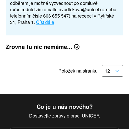
odběrem je možné vyzvednout po domluvě
(prostřednictvím emailu avodickova@unicef.cz nebo
telefonním čísle 606 655 547) na recepci v Rytířské
31, Praha 1.
Číst dále
Zrovna tu nic nemáme...
Položek na stránku
Co je u nás nového?
Dostávejte zprávy o práci UNICEF.