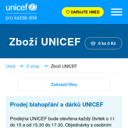
DARUJTE HNED
Zboží UNICEF
0
ks
0
Kč
Úvod
E-shop
Zboží UNICEF
Zobrazit filtry
Prodej blahopřání a dárků UNICEF
Prodejna UNICEF bude otevřena každý čtvrtek o 11
do 15 a od 15.30 do 17.30. Objednávky s osobním