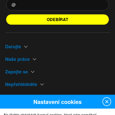
ODEBÍRAT
Darujte
Naše práce
Zapojte se
Nepřehlédněte
Naše weby
Nastavení cookies
Na těchto stránkách fungují cookies, které nám pomáhají