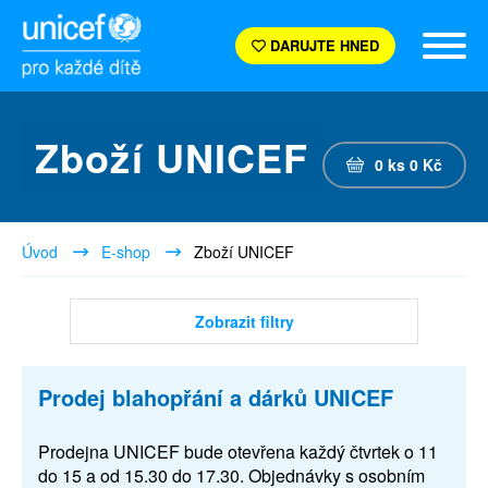
DARUJTE HNED
Zboží UNICEF
0
ks
0
Kč
Úvod
E-shop
Zboží UNICEF
Zobrazit filtry
Prodej blahopřání a dárků UNICEF
Prodejna UNICEF bude otevřena každý čtvrtek o 11
do 15 a od 15.30 do 17.30. Objednávky s osobním