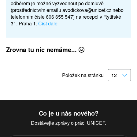
odběrem je možné vyzvednout po domluvě
(prostřednictvím emailu avodickova@unicef.cz nebo
telefonním čísle 606 655 547) na recepci v Rytířské
31, Praha 1.
Číst dále
Zrovna tu nic nemáme...
Položek na stránku
Co je u nás nového?
Dostávejte zprávy o práci UNICEF.