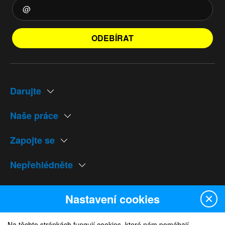
ODEBÍRAT
Darujte
Naše práce
Zapojte se
Nepřehlédněte
Naše weby
Nastavení cookies
Na těchto stránkách fungují cookies, které nám pomáhají