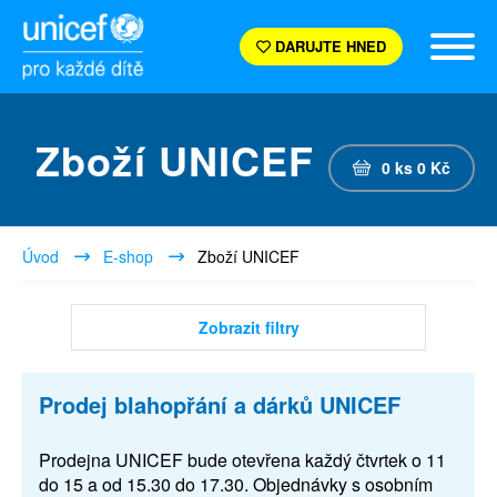
DARUJTE HNED
Zboží UNICEF
0
ks
0
Kč
Úvod
E-shop
Zboží UNICEF
Zobrazit filtry
Prodej blahopřání a dárků UNICEF
Prodejna UNICEF bude otevřena každý čtvrtek o 11
do 15 a od 15.30 do 17.30. Objednávky s osobním