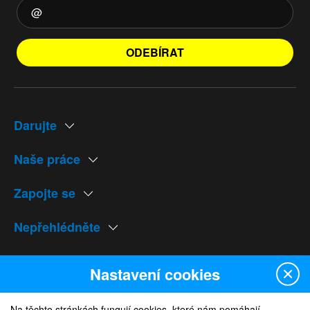
ODEBÍRAT
Darujte
Naše práce
Zapojte se
Nepřehlédněte
Naše weby
Nastavení cookies
Na těchto stránkách fungují cookies, které nám pomáhají