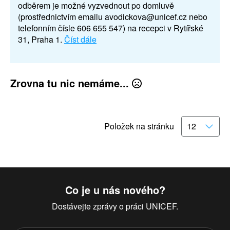
odběrem je možné vyzvednout po domluvě
(prostřednictvím emailu avodickova@unicef.cz nebo
telefonním čísle 606 655 547) na recepci v Rytířské
31, Praha 1.
Číst dále
Zrovna tu nic nemáme...
Položek na stránku
Co je u nás nového?
Dostávejte zprávy o práci UNICEF.