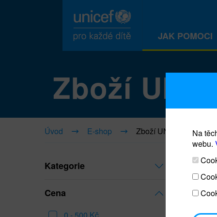
JAK POMOCI
Zboží UNI
Úvod
E-shop
Zboží UNICEF
Na těch
webu.
Cooki
Kategorie
Cook
Cena
Cook
0 - 500 Kč