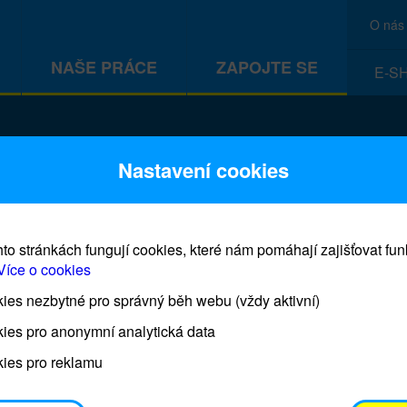
O nás
NAŠE PRÁCE
ZAPOJTE SE
E-S
CEF
Nastavení cookies
to stránkách fungují cookies, které nám pomáhají zajišťovat fu
Více o cookies
es nezbytné pro správný běh webu (vždy aktivní)
Prodej blahopřání a dárků UNI
ies pro anonymní analytická data
ies pro reklamu
Prodejna UNICEF bude otevřena každý čtvrtek o 11
osobním odběrem je možné vyzvednout po domluvě 