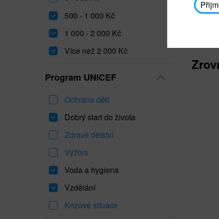
Přijm
500 - 1 000 Kč
1 000 - 2 000 Kč
Více než 2 000 Kč
Zrov
Program UNICEF
Ochrana dětí
Dobrý start do života
Zdravé dětství
Výživa
Voda a hygiena
Vzdělání
Krizové situace