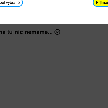
avodickova@unicef.cz nebo telefonním čísle 606 65
out vybrané
Přijmo
dále
na tu nic nemáme...