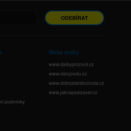
ODEBÍRAT
e
Naše weby
www.darkyprozivot.cz
www.darujvodu.cz
www.dobrystartdozivota.cz
www.jaknapsatzavet.cz
bní podmínky