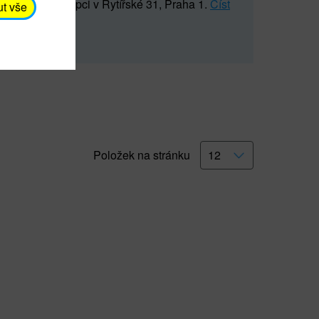
5 547) na recepci v Rytířské 31, Praha 1.
Číst
ut vše
Položek na stránku