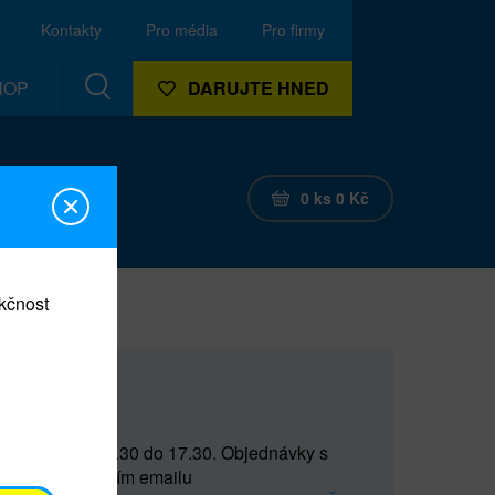
Kontakty
Pro média
Pro firmy
HOP
DARUJTE HNED
0
ks
0
Kč
nkčnost
CEF
 do 15 a od 15.30 do 17.30. Objednávky s
(prostřednictvím emailu