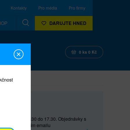
Kontakty
Pro média
Pro firmy
HOP
DARUJTE HNED
0
ks
0
Kč
nkčnost
CEF
 do 15 a od 15.30 do 17.30. Objednávky s
(prostřednictvím emailu