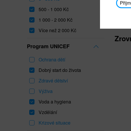
Přijm
500 - 1 000 Kč
1 000 - 2 000 Kč
Více než 2 000 Kč
Zrov
Program UNICEF
Ochrana dětí
Dobrý start do života
Zdravé dětství
Výživa
Voda a hygiena
Vzdělání
Krizové situace