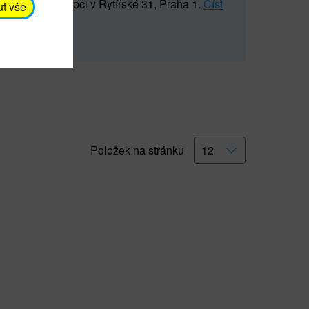
5 547) na recepci v Rytířské 31, Praha 1.
Číst
ut vše
Položek na stránku