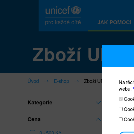
JAK POMOCI
Zboží UNI
Úvod
E-shop
Zboží UNICEF
Na těch
webu.
Cooki
Kategorie
Cook
Cena
Cook
0 - 500 Kč