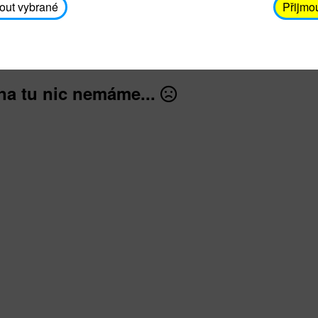
avodickova@unicef.cz nebo telefonním čísle 606 65
out vybrané
Přijmo
dále
na tu nic nemáme...