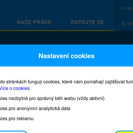
O nás
NAŠE PRÁCE
ZAPOJTE SE
E-S
CEF
Nastavení cookies
to stránkách fungují cookies, které nám pomáhají zajišťovat fu
Více o cookies
es nezbytné pro správný běh webu (vždy aktivní)
Prodej blahopřání a dárků UNI
ies pro anonymní analytická data
ies pro reklamu
Prodejna UNICEF bude otevřena každý čtvrtek o 11
osobním odběrem je možné vyzvednout po domluvě 