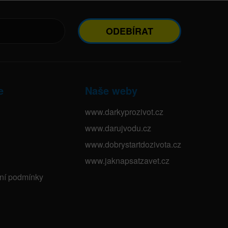
ODEBÍRAT
e
Naše weby
www.darkyprozivot.cz
www.darujvodu.cz
www.dobrystartdozivota.cz
www.jaknapsatzavet.cz
bní podmínky