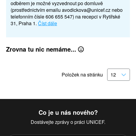
odběrem je možné vyzvednout po domluvě
(prostřednictvím emailu avodickova@unicef.cz nebo
telefonním čísle 606 655 547) na recepci v Rytířské
31, Praha 1.
Číst dále
Zrovna tu nic nemáme...
Položek na stránku
Co je u nás nového?
Dostávejte zprávy o práci UNICEF.