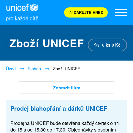
DARUJTE HNED
Zboží UNICEF
0
ks
0
Kč
Úvod
E-shop
Zboží UNICEF
Zobrazit filtry
Prodej blahopřání a dárků UNICEF
Prodejna UNICEF bude otevřena každý čtvrtek o 11
do 15 a od 15.30 do 17.30. Objednávky s osobním