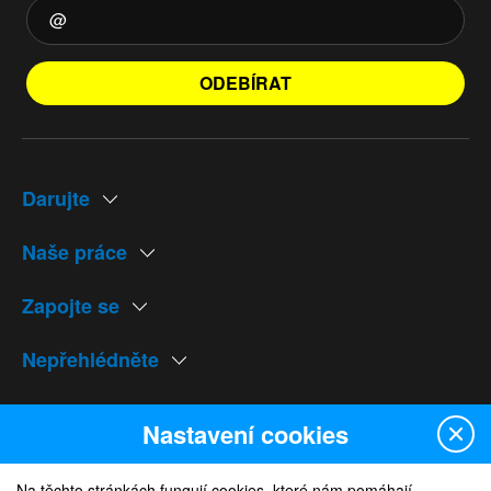
ODEBÍRAT
Darujte
Naše práce
Zapojte se
Nepřehlédněte
Naše weby
Nastavení cookies
Na těchto stránkách fungují cookies, které nám pomáhají